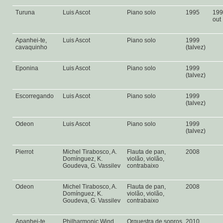
Turuna
Luis Ascot
Piano solo
1995
199
out
Apanhei-te,
Luis Ascot
Piano solo
1999
cavaquinho
(talvez)
Eponina
Luis Ascot
Piano solo
1999
(talvez)
Escorregando
Luis Ascot
Piano solo
1999
(talvez)
Odeon
Luis Ascot
Piano solo
1999
(talvez)
Pierrot
Michel Tirabosco, A.
Flauta de pan,
2008
Domínguez, K.
violão, violão,
Goudeva, G. Vassilev
contrabaixo
Odeon
Michel Tirabosco, A.
Flauta de pan,
2008
Domínguez, K.
violão, violão,
Goudeva, G. Vassilev
contrabaixo
Apanhei-te,
Philharmonic Wind
Orquestra de sopros
2010