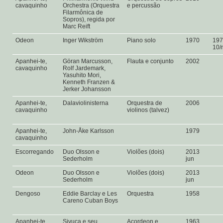
cavaquinho
Orchestra (Orquestra
e percussão
Filarmônica de
Sopros), regida por
Marc Reift
Odeon
Inger Wikström
Piano solo
1970
197
10/
Apanhei-te,
Göran Marcusson,
Flauta e conjunto
2002
cavaquinho
Rolf Jardemark,
Yasuhito Mori,
Kenneth Franzen &
Jerker Johansson
Apanhei-te,
Dalaviolinisterna
Orquestra de
2006
cavaquinho
violinos (talvez)
Apanhei-te,
John-Åke Karlsson
1979
cavaquinho
Escorregando
Duo Olsson e
Violões (dois)
2013
Sederholm
jun
Odeon
Duo Olsson e
Violões (dois)
2013
Sederholm
jun
Dengoso
Eddie Barclay e Les
Orquestra
1958
Careno Cuban Boys
Apanhei-te,
Sivuca e seu
Acordeon e
1963