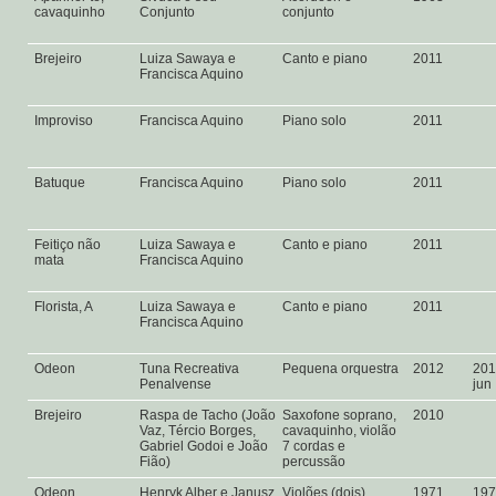
cavaquinho
Conjunto
conjunto
Brejeiro
Luiza Sawaya e
Canto e piano
2011
Francisca Aquino
Improviso
Francisca Aquino
Piano solo
2011
Batuque
Francisca Aquino
Piano solo
2011
Feitiço não
Luiza Sawaya e
Canto e piano
2011
mata
Francisca Aquino
Florista, A
Luiza Sawaya e
Canto e piano
2011
Francisca Aquino
Odeon
Tuna Recreativa
Pequena orquestra
2012
201
Penalvense
jun
Brejeiro
Raspa de Tacho (João
Saxofone soprano,
2010
Vaz, Tércio Borges,
cavaquinho, violão
Gabriel Godoi e João
7 cordas e
Fião)
percussão
Odeon
Henryk Alber e Janusz
Violões (dois)
1971
19