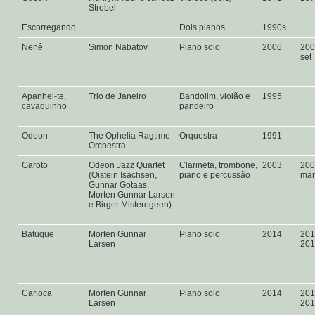
Strobel
Escorregando
Dois pianos
1990s
Nenê
Simon Nabatov
Piano solo
2006
200
set
Apanhei-te,
Trio de Janeiro
Bandolim, violão e
1995
cavaquinho
pandeiro
Odeon
The Ophelia Ragtime
Orquestra
1991
Orchestra
Garoto
Odeon Jazz Quartet
Clarineta, trombone,
2003
200
(Oistein Isachsen,
piano e percussão
mar
Gunnar Gotaas,
Morten Gunnar Larsen
e Birger Misteregeen)
Batuque
Morten Gunnar
Piano solo
2014
201
Larsen
20
Carioca
Morten Gunnar
Piano solo
2014
201
Larsen
20