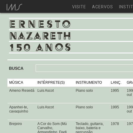
VISITE
ACERVOS
INSTI
BUSCA
MÚSICA
INTÉRPRETE(S)
INSTRUMENTO
LANÇ.
GRA
Ameno Resedá
Luis Ascot
Piano solo
1995
199
out
Apanhei-te,
Luis Ascot
Piano solo
1995
199
cavaquinho
out
Brejeiro
A Cor do Som (Mú
Teclado, guitarra,
1978
197
Carvalho,
baixo, bateria e
Armandinho, Dadi,
percussão