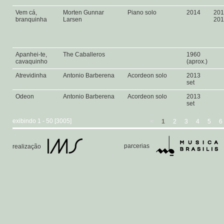
Vem cá,
Morten Gunnar
Piano solo
2014
201
branquinha
Larsen
20
Apanhei-te,
The Caballeros
1960
cavaquinho
(aprox.)
Atrevidinha
Antonio Barberena
Acordeon solo
2013
set
Odeon
Antonio Barberena
Acordeon solo
2013
set
exibindo 1 - 50 [3005]
<
1
2
3
4
5
6
parcerias
realização