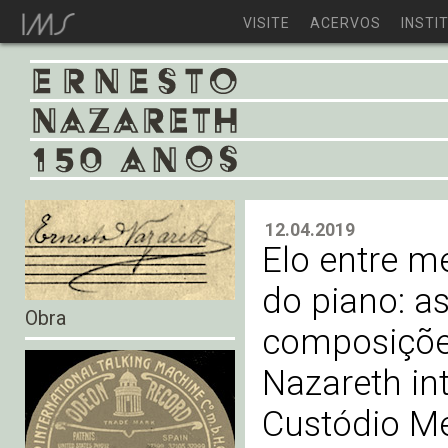
VISITE
ACERVOS
INSTI
12.04.2019
Elo entre m
do piano: a
Obra
composiçõe
Nazareth in
Custódio M