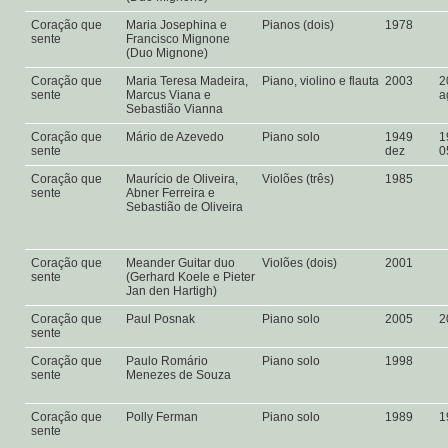
Coração que
Maria Josephina e
Pianos (dois)
1978
sente
Francisco Mignone
(Duo Mignone)
Coração que
Maria Teresa Madeira,
Piano, violino e flauta
2003
2
sente
Marcus Viana e
a
Sebastião Vianna
Coração que
Mário de Azevedo
Piano solo
1949
1
sente
dez
0
Coração que
Maurício de Oliveira,
Violões (três)
1985
sente
Abner Ferreira e
Sebastião de Oliveira
Coração que
Meander Guitar duo
Violões (dois)
2001
sente
(Gerhard Koele e Pieter
Jan den Hartigh)
Coração que
Paul Posnak
Piano solo
2005
2
sente
Coração que
Paulo Romário
Piano solo
1998
sente
Menezes de Souza
Coração que
Polly Ferman
Piano solo
1989
1
sente