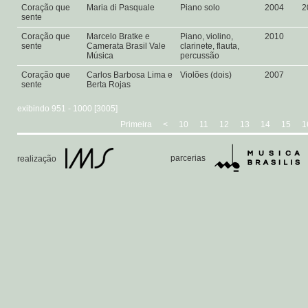
Coração que
Maria di Pasquale
Piano solo
2004
2
sente
Coração que
Marcelo Bratke e
Piano, violino,
2010
sente
Camerata Brasil Vale
clarinete, flauta,
Música
percussão
Coração que
Carlos Barbosa Lima e
Violões (dois)
2007
sente
Berta Rojas
exibindo 951 - 1000 [3005]
Primeira
<
10
11
12
13
14
15
1
parcerias
realização