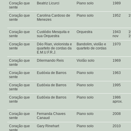
Coração que
Beatriz Licurci
Piano solo
1989
sente
Coração que
Carolina Cardoso de
Piano solo
1952
1
sente
Menezes
Coração que
Custódio Mesquita e
Orquestra
1943
1
sente
sua Orquestra
nov
1
Coração que
Déo Rian, violonista e
Bandolim, violão e
1970
sente
quarteto de cordas da
quarteto de cordas
E.M.U.F.R.J.
Coração que
Dilermando Reis
Violão solo
1969
sente
Coração que
Eudóxia de Barros
Piano solo
1963
sente
Coração que
Eudóxia de Barros
Piano solo
1995
sente
Coração que
Eudóxia de Barros
Piano solo
1986
sente
aprox.
Coração que
Fernanda Chaves
Piano solo
2008
sente
Canaud
Coração que
Gary Rinehart
Piano solo
2010
sente