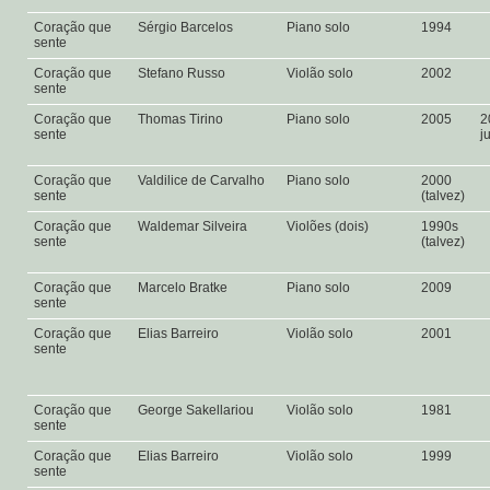
Coração que
Sérgio Barcelos
Piano solo
1994
sente
Coração que
Stefano Russo
Violão solo
2002
sente
Coração que
Thomas Tirino
Piano solo
2005
2
sente
j
Coração que
Valdilice de Carvalho
Piano solo
2000
sente
(talvez)
Coração que
Waldemar Silveira
Violões (dois)
1990s
sente
(talvez)
Coração que
Marcelo Bratke
Piano solo
2009
sente
Coração que
Elias Barreiro
Violão solo
2001
sente
Coração que
George Sakellariou
Violão solo
1981
sente
Coração que
Elias Barreiro
Violão solo
1999
sente