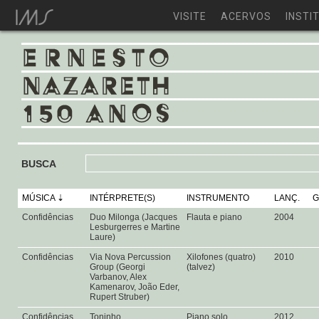
VISITE
ACERVOS
INSTI
BUSCA
MÚSICA
INTÉRPRETE(S)
INSTRUMENTO
LANÇ.
G
Confidências
Duo Milonga (Jacques
Flauta e piano
2004
Lesburgerres e Martine
Laure)
Confidências
Via Nova Percussion
Xilofones (quatro)
2010
Group (Georgi
(talvez)
Varbanov, Alex
Kamenarov, João Eder,
Rupert Struber)
Confidências
Toninho
Piano solo
2012