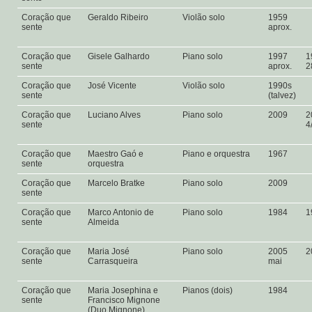
Coração que
Geraldo Ribeiro
Violão solo
1959
sente
aprox.
Coração que
Gisele Galhardo
Piano solo
1997
1
sente
aprox.
2
Coração que
José Vicente
Violão solo
1990s
sente
(talvez)
Coração que
Luciano Alves
Piano solo
2009
2
sente
4
Coração que
Maestro Gaó e
Piano e orquestra
1967
sente
orquestra
Coração que
Marcelo Bratke
Piano solo
2009
sente
Coração que
Marco Antonio de
Piano solo
1984
1
sente
Almeida
Coração que
Maria José
Piano solo
2005
2
sente
Carrasqueira
mai
Coração que
Maria Josephina e
Pianos (dois)
1984
sente
Francisco Mignone
(Duo Mignone)