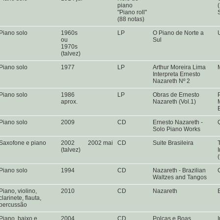
piano
"Piano roll"
(88 notas)
Piano solo
1960s
LP
O Piano de Norte a
ou
Sul
1970s
(talvez)
Piano solo
1977
LP
Arthur Moreira Lima
Interpreta Ernesto
Nazareth Nº 2
Piano solo
1986
LP
Obras de Ernesto
aprox.
Nazareth (Vol.1)
Piano solo
2009
CD
Ernesto Nazareth -
Solo Piano Works
Saxofone e piano
2002
2002 mai
CD
Suite Brasileira
(talvez)
Piano solo
1994
CD
Nazareth - Brazilian
Waltzes and Tangos
Piano, violino,
2010
CD
Nazareth
clarinete, flauta,
percussão
Piano, baixo e
2004
CD
Polcas e Boas