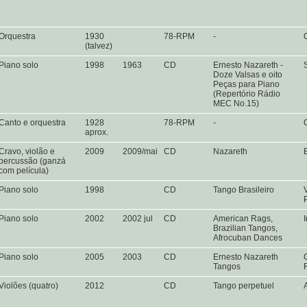
Orquestra
1930
78-RPM
-
(talvez)
Piano solo
1998
1963
CD
Ernesto Nazareth -
Doze Valsas e oito
Peças para Piano
(Repertório Rádio
MEC No.15)
Canto e orquestra
1928
78-RPM
-
aprox.
Cravo, violão e
2009
2009/mai
CD
Nazareth
percussão (ganzá
com película)
Piano solo
1998
CD
Tango Brasileiro
Piano solo
2002
2002 jul
CD
American Rags,
Brazilian Tangos,
Afrocuban Dances
Piano solo
2005
2003
CD
Ernesto Nazareth
Tangos
Violões (quatro)
2012
CD
Tango perpetuel