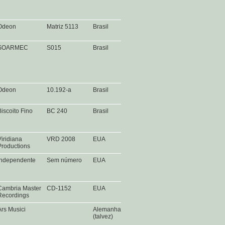
Odeon
Matriz 5113
Brasil
SOARMEC
S015
Brasil
Odeon
10.192-a
Brasil
Biscoito Fino
BC 240
Brasil
Viridiana
VRD 2008
EUA
Productions
Independente
Sem número
EUA
Cambria Master
CD-1152
EUA
Recordings
Ars Musici
Alemanha
(talvez)