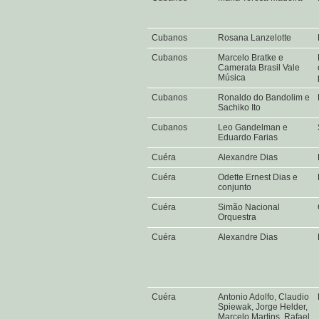
Cubanos
Rosana Lanzelotte
Cubanos
Marcelo Bratke e
Camerata Brasil Vale
Música
Cubanos
Ronaldo do Bandolim e
Sachiko Ito
Cubanos
Leo Gandelman e
Eduardo Farias
Cuéra
Alexandre Dias
Cuéra
Odette Ernest Dias e
conjunto
Cuéra
Simão Nacional
Orquestra
Cuéra
Alexandre Dias
Cuéra
Antonio Adolfo, Claudio
Spiewak, Jorge Helder,
Marcelo Martins, Rafael