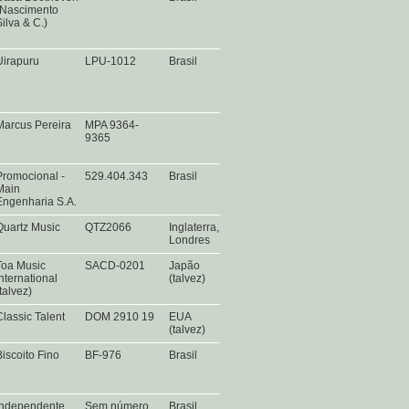
(Nascimento
Silva & C.)
Uirapuru
LPU-1012
Brasil
Marcus Pereira
MPA 9364-
9365
Promocional -
529.404.343
Brasil
Main
Engenharia S.A.
Quartz Music
QTZ2066
Inglaterra,
Londres
Toa Music
SACD-0201
Japão
International
(talvez)
(talvez)
Classic Talent
DOM 2910 19
EUA
(talvez)
Biscoito Fino
BF-976
Brasil
Independente
Sem número
Brasil