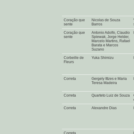
Coração que
Nicolas de Souza
sente
Barros
Coração que
Antonio Adolfo, Claudio
sente
Spiewak, Jorge Helder,
Marcelo Martins, Rafael
Barata e Marcos
Suzano
Corbeille de
Yuka Shimizu
Fleurs
Correta
Gergely Ittzes e Maria
Teresa Madeira
Correta
Quarteto Luiz de Souza
Correta
Alexandre Dias
Correta