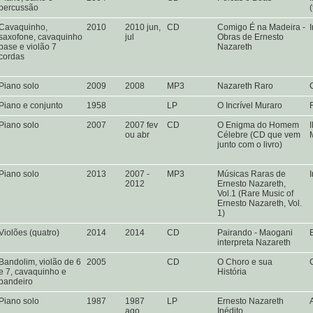
percussão
Cavaquinho,
2010
2010 jun,
CD
Comigo É na Madeira -
saxofone, cavaquinho
jul
Obras de Ernesto
base e violão 7
Nazareth
cordas
Piano solo
2009
2008
MP3
Nazareth Raro
Piano e conjunto
1958
LP
O Incrível Muraro
Piano solo
2007
2007 fev
CD
O Enigma do Homem
I
ou abr
Célebre (CD que vem
junto com o livro)
Piano solo
2013
2007 -
MP3
Músicas Raras de
2012
Ernesto Nazareth,
Vol.1 (Rare Music of
Ernesto Nazareth, Vol.
1)
Violões (quatro)
2014
2014
CD
Pairando - Maogani
interpreta Nazareth
Bandolim, violão de 6
2005
CD
O Choro e sua
e 7, cavaquinho e
História
pandeiro
Piano solo
1987
1987
LP
Ernesto Nazareth
ago
Inédito