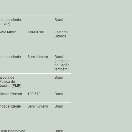
Independente
Brasil
(talvez)
AAM Music
AAM 0706
Estados
Unidos
Independente
Sem número
Brasil
(lançado
no Japão
também)
Escola de
Brasil
Música de
Brasília (EMB)
Odeon Record
120.679
Brasil
Independente
Sem número
Brasil
Casa Beethoven
Brasil