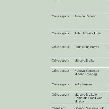
Crê e espera
Arnaldo Rebello
Crê e espera
Arthur Moreira Lima
Crê e espera
Eudóxia de Barros
Crê e espera
Marcelo Bratke
Crê e espera
Nobuya Sugawa e
Minako Koyanagi
Crê e espera
Polly Ferman
Crê e espera
Marcelo Bratke e
Camerata Brasil Vale
Música
Crises em
Orlando Massière, Vitor