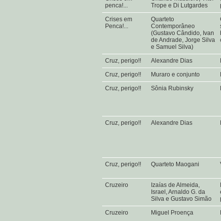
penca!...
Trope e Di Lutgardes
Crises em
Quarteto
Penca!...
Contemporâneo
(Gustavo Cândido, Ivan
de Andrade, Jorge Silva
e Samuel Silva)
Cruz, perigo!!
Alexandre Dias
Cruz, perigo!!
Muraro e conjunto
Cruz, perigo!!
Sônia Rubinsky
Cruz, perigo!!
Alexandre Dias
Cruz, perigo!!
Quarteto Maogani
Cruzeiro
Izaías de Almeida,
Israel, Arnaldo G. da
Silva e Gustavo Simão
Cruzeiro
Miguel Proença