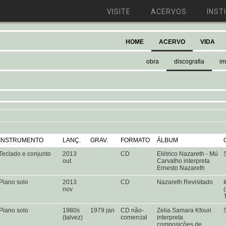
VISITE
ACERVOS
INST
HOME
ACERVO
VIDA
obra
discografia
i
INSTRUMENTO
LANÇ.
GRAV.
FORMATO
ÁLBUM
Teclado e conjunto
2013
CD
Elétrico Nazareth - Mú
out
Carvalho interpreta
Ernesto Nazareth
Piano solo
2013
CD
Nazareth Revisitado
nov
Piano solo
1980s
1979 jan
CD não-
Zelia Samara Kfouri
(talvez)
comercial
interpreta
composições de