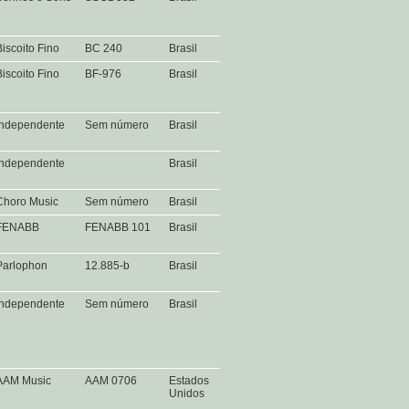
Biscoito Fino
BC 240
Brasil
Biscoito Fino
BF-976
Brasil
Independente
Sem número
Brasil
Independente
Brasil
Choro Music
Sem número
Brasil
FENABB
FENABB 101
Brasil
Parlophon
12.885-b
Brasil
Independente
Sem número
Brasil
AAM Music
AAM 0706
Estados
Unidos