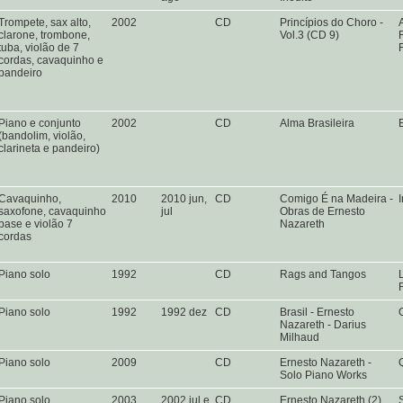
Trompete, sax alto,
2002
CD
Princípios do Choro -
clarone, trombone,
Vol.3 (CD 9)
tuba, violão de 7
cordas, cavaquinho e
pandeiro
Piano e conjunto
2002
CD
Alma Brasileira
(bandolim, violão,
clarineta e pandeiro)
Cavaquinho,
2010
2010 jun,
CD
Comigo É na Madeira -
saxofone, cavaquinho
jul
Obras de Ernesto
base e violão 7
Nazareth
cordas
Piano solo
1992
CD
Rags and Tangos
Piano solo
1992
1992 dez
CD
Brasil - Ernesto
Nazareth - Darius
Milhaud
Piano solo
2009
CD
Ernesto Nazareth -
Solo Piano Works
Piano solo
2003
2002 jul e
CD
Ernesto Nazareth (2)