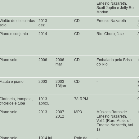
Ernesto Nazareth,
Scott Joplin e Jelly Roll
Morton
Violão de oito cordas
2013
CD
Ernesto Nazareth
solo
dez
Piano e conjunto
2014
CD
Rio, Choro, Jazz...
Piano solo
2006
2006
CD
Embalada pela Brisa
mar
do Rio
Flauta e piano
2003
2003
CD
-
13/jan
Clarineta, trompete,
1913
78-RPM
-
oficleide e tuba
aprox.
Piano solo
2013
2007 -
MP3
Músicas Raras de
2012
Ernesto Nazareth,
Vol.1 (Rare Music of
Ernesto Nazareth, Vol.
1)
Piano solo
1914 jul
Rolo de
-