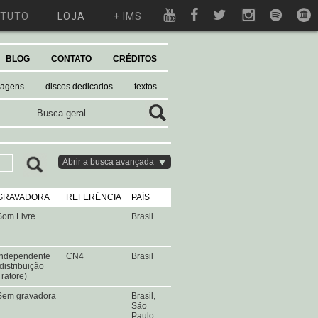
ITUTO
LOJA
+ IMS
BLOG
CONTATO
CRÉDITOS
magens
discos dedicados
textos
Abrir a busca avançada
GRAVADORA
REFERÊNCIA
PAÍS
Som Livre
Brasil
Independente
CN4
Brasil
(distribuição
Tratore)
Sem gravadora
Brasil,
São
Paulo