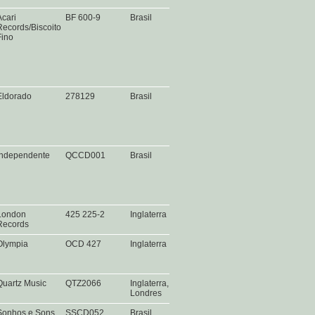
Acari
BF 600-9
Brasil
Records/Biscoito
Fino
Eldorado
278129
Brasil
Independente
QCCD001
Brasil
London
425 225-2
Inglaterra
Records
Olympia
OCD 427
Inglaterra
Quartz Music
QTZ2066
Inglaterra,
Londres
Sonhos e Sons
SSCD052
Brasil