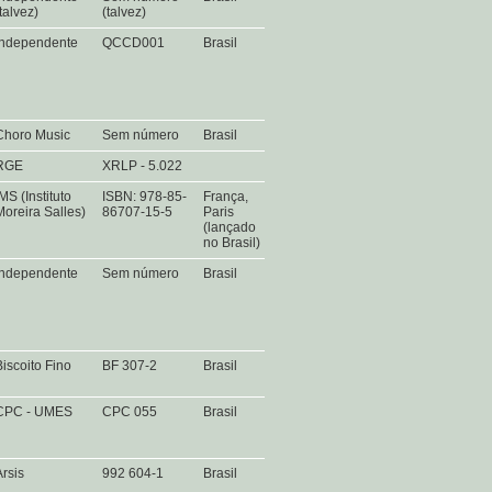
(talvez)
(talvez)
Independente
QCCD001
Brasil
Choro Music
Sem número
Brasil
RGE
XRLP - 5.022
MS (Instituto
ISBN: 978-85-
França,
Moreira Salles)
86707-15-5
Paris
(lançado
no Brasil)
Independente
Sem número
Brasil
Biscoito Fino
BF 307-2
Brasil
CPC - UMES
CPC 055
Brasil
Arsis
992 604-1
Brasil