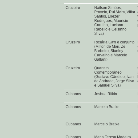
Cruzeiro
Nailson Simões,
Proveta, Rui Alvim, Vittor
Santos, Eliezer
Rodrigues, Maurício
Carrilho, Luciana
Rabello e Celsinho
Silva)
Cruzeiro
Rosária Gatti e conjunto
(Milton de Mori, Zé
Barbeiro, Stanley
Carvalho e Marcelo
Gallani)
Cruzeiro
Quarteto
Contemporâneo
(Gustavo Cândido, Ivan
de Andrade, Jorge Silva
e Samuel Silva)
Cubanos
Joshua Rifkin
Cubanos
Marcelo Bratke
Cubanos
Marcelo Bratke
Cubanos
Maria Teresa Madeira