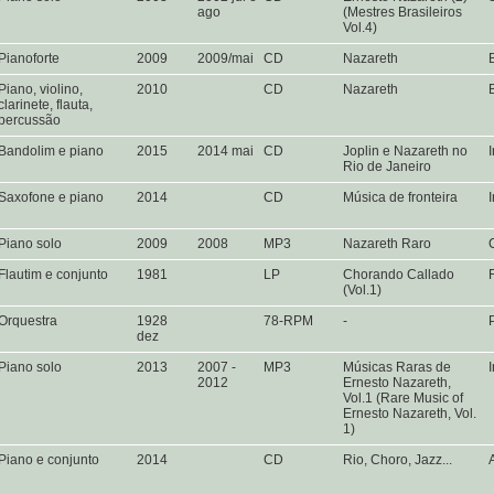
ago
(Mestres Brasileiros
Vol.4)
Pianoforte
2009
2009/mai
CD
Nazareth
Piano, violino,
2010
CD
Nazareth
clarinete, flauta,
percussão
Bandolim e piano
2015
2014 mai
CD
Joplin e Nazareth no
Rio de Janeiro
Saxofone e piano
2014
CD
Música de fronteira
Piano solo
2009
2008
MP3
Nazareth Raro
Flautim e conjunto
1981
LP
Chorando Callado
(Vol.1)
Orquestra
1928
78-RPM
-
dez
Piano solo
2013
2007 -
MP3
Músicas Raras de
2012
Ernesto Nazareth,
Vol.1 (Rare Music of
Ernesto Nazareth, Vol.
1)
Piano e conjunto
2014
CD
Rio, Choro, Jazz...