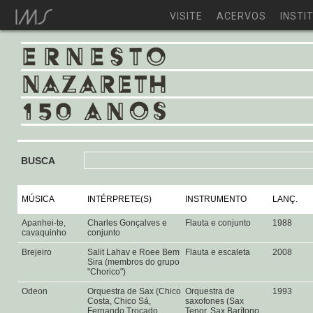
VISITE
ACERVOS
INSTI
BUSCA
MÚSICA
INTÉRPRETE(S)
INSTRUMENTO
LANÇ.
Apanhei-te,
Charles Gonçalves e
Flauta e conjunto
1988
cavaquinho
conjunto
Brejeiro
Salit Lahav e Roee Bem
Flauta e escaleta
2008
Sira (membros do grupo
"Chorico")
Odeon
Orquestra de Sax (Chico
Orquestra de
1993
Costa, Chico Sá,
saxofones (Sax
Fernando Trocado,
Tenor, Sax Barítono,