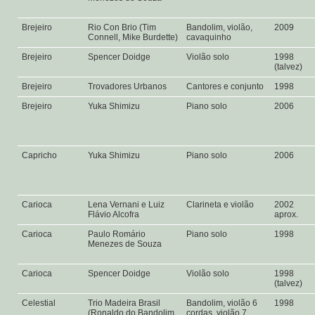
Brejeiro
Rio Con Brio (Tim
Bandolim, violão,
2009
Connell, Mike Burdette)
cavaquinho
Brejeiro
Spencer Doidge
Violão solo
1998
(talvez)
Brejeiro
Trovadores Urbanos
Cantores e conjunto
1998
Brejeiro
Yuka Shimizu
Piano solo
2006
Capricho
Yuka Shimizu
Piano solo
2006
Carioca
Lena Vernani e Luiz
Clarineta e violão
2002
Flávio Alcofra
aprox.
Carioca
Paulo Romário
Piano solo
1998
Menezes de Souza
Carioca
Spencer Doidge
Violão solo
1998
(talvez)
Celestial
Trio Madeira Brasil
Bandolim, violão 6
1998
(Ronaldo do Bandolim,
cordas, violão 7