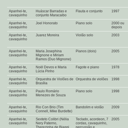
Apanhei-te,
Huáscar Barradas e
Flauta e conjunto
1997
cavaquinho
conjunto Maracaibo
Apanhei-te,
Joel Honorato
Piano solo
2000 ou
cavaquinho
depois
Apanhei-te,
Juarez Moreira
Violão solo
2003
cavaquinho
Apanhei-te,
Maria Josephina
Pianos (dois)
2005
cavaquinho
Mignone e Miriam
Ramos (Duo Mignone)
Apanhei-te,
Noël Devos e Maria
Fagote e piano
1978
cavaquinho
Lúcia Pinho
Apanhei-te,
Orquestra de Violões de
Orquestra de violões
1998
cavaquinho
Brasília
Apanhei-te,
Paulo Romário
Piano solo
1998
cavaquinho
Menezes de Souza
Apanhei-te,
Rio Con Brio (Tim
Bandolim e violão
2009
cavaquinho
Connell, Mike Burdette)
Apanhei-te,
Sexteto Colibri (Nélia
Teclado, acordeon, 7
2005
cavaquinho
Nery Paterno,
cordas, cavaquinho,
Therezinha de Biaggi,
percussão e