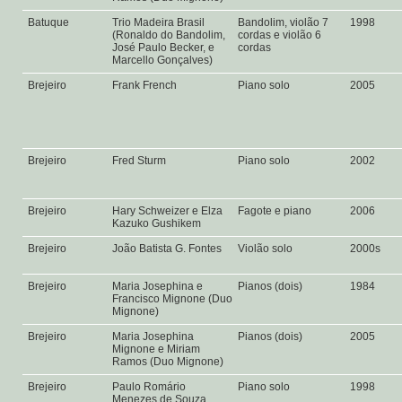
Batuque
Trio Madeira Brasil
Bandolim, violão 7
1998
(Ronaldo do Bandolim,
cordas e violão 6
José Paulo Becker, e
cordas
Marcello Gonçalves)
Brejeiro
Frank French
Piano solo
2005
Brejeiro
Fred Sturm
Piano solo
2002
Brejeiro
Hary Schweizer e Elza
Fagote e piano
2006
Kazuko Gushikem
Brejeiro
João Batista G. Fontes
Violão solo
2000s
Brejeiro
Maria Josephina e
Pianos (dois)
1984
Francisco Mignone (Duo
Mignone)
Brejeiro
Maria Josephina
Pianos (dois)
2005
Mignone e Miriam
Ramos (Duo Mignone)
Brejeiro
Paulo Romário
Piano solo
1998
Menezes de Souza