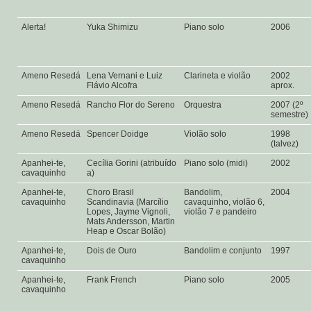
Alerta!
Yuka Shimizu
Piano solo
2006
Ameno Resedá
Lena Vernani e Luiz
Clarineta e violão
2002
Flávio Alcofra
aprox.
Ameno Resedá
Rancho Flor do Sereno
Orquestra
2007 (2º
semestre)
Ameno Resedá
Spencer Doidge
Violão solo
1998
(talvez)
Apanhei-te,
Cecília Gorini (atribuído
Piano solo (midi)
2002
cavaquinho
a)
Apanhei-te,
Choro Brasil
Bandolim,
2004
cavaquinho
Scandinavia (Marcílio
cavaquinho, violão 6,
Lopes, Jayme Vignoli,
violão 7 e pandeiro
Mats Andersson, Martin
Heap e Oscar Bolão)
Apanhei-te,
Dois de Ouro
Bandolim e conjunto
1997
cavaquinho
Apanhei-te,
Frank French
Piano solo
2005
cavaquinho