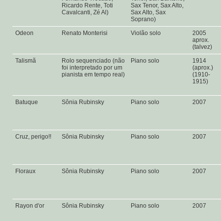
Ricardo Rente, Toti
Sax Tenor, Sax Alto,
Cavalcanti, Zé Al)
Sax Alto, Sax
Soprano)
Odeon
Renato Monterisi
Violão solo
2005
aprox.
(talvez)
Talismã
Rolo sequenciado (não
Piano solo
1914
foi interpretado por um
(aprox.)
pianista em tempo real)
(1910-
1915)
Batuque
Sônia Rubinsky
Piano solo
2007
Cruz, perigo!!
Sônia Rubinsky
Piano solo
2007
Floraux
Sônia Rubinsky
Piano solo
2007
Rayon d'or
Sônia Rubinsky
Piano solo
2007