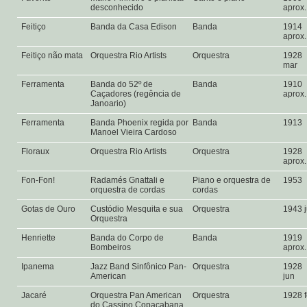
desconhecido
aprox
Feitiço
Banda da Casa Edison
Banda
1914
aprox
Feitiço não mata
Orquestra Rio Artists
Orquestra
1928
mar
Ferramenta
Banda do 52º de
Banda
1910
Caçadores (regência de
aprox
Janoario)
Ferramenta
Banda Phoenix regida por
Banda
1913
Manoel Vieira Cardoso
Floraux
Orquestra Rio Artists
Orquestra
1928
aprox
Fon-Fon!
Radamés Gnattali e
Piano e orquestra de
1953
orquestra de cordas
cordas
Gotas de Ouro
Custódio Mesquita e sua
Orquestra
1943 
Orquestra
Henriette
Banda do Corpo de
Banda
1919
Bombeiros
aprox
Ipanema
Jazz Band Sinfônico Pan-
Orquestra
1928
American
jun
Jacaré
Orquestra Pan American
Orquestra
1928 
do Cassino Copacabana