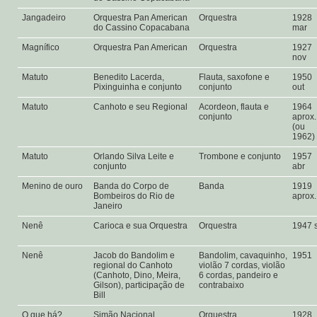
Jangadeiro
Orquestra Pan American
Orquestra
1928
do Cassino Copacabana
mar
Magnífico
Orquestra Pan American
Orquestra
1927
nov
Matuto
Benedito Lacerda,
Flauta, saxofone e
1950
Pixinguinha e conjunto
conjunto
out
Matuto
Canhoto e seu Regional
Acordeon, flauta e
1964
conjunto
aprox.
(ou
1962)
Matuto
Orlando Silva Leite e
Trombone e conjunto
1957
conjunto
abr
Menino de ouro
Banda do Corpo de
Banda
1919
Bombeiros do Rio de
aprox
Janeiro
Nenê
Carioca e sua Orquestra
Orquestra
1947 
Nenê
Jacob do Bandolim e
Bandolim, cavaquinho,
1951
regional do Canhoto
violão 7 cordas, violão
(Canhoto, Dino, Meira,
6 cordas, pandeiro e
Gilson), participação de
contrabaixo
Bill
O que há?
Simão Nacional
Orquestra
1928