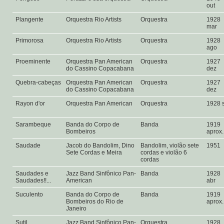
out
Plangente
Orquestra Rio Artists
Orquestra
1928
mar
Primorosa
Orquestra Rio Artists
Orquestra
1928
ago
Proeminente
Orquestra Pan American
Orquestra
1927
do Cassino Copacabana
dez
Quebra-cabeças
Orquestra Pan American
Orquestra
1927
do Cassino Copacabana
dez
Rayon d'or
Orquestra Pan American
Orquestra
1928 
Sarambeque
Banda do Corpo de
Banda
1919
Bombeiros
aprox
Saudade
Jacob do Bandolim, Dino
Bandolim, violão sete
1951
Sete Cordas e Meira
cordas e violão 6
cordas
Saudades e
Jazz Band Sinfônico Pan-
Banda
1928
Saudades!!...
American
abr
Suculento
Banda do Corpo de
Banda
1919
Bombeiros do Rio de
aprox
Janeiro
Sutil
Jazz Band Sinfônico Pan-
Orquestra
1928