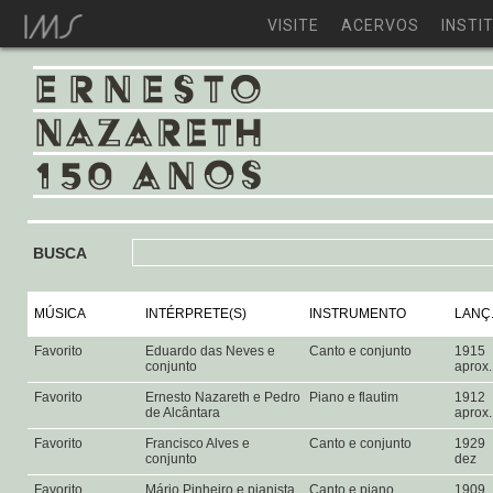
VISITE
ACERVOS
INSTI
BUSCA
MÚSICA
INTÉRPRETE(S)
INSTRUMENTO
LANÇ
Favorito
Eduardo das Neves e
Canto e conjunto
1915
conjunto
aprox
Favorito
Ernesto Nazareth e Pedro
Piano e flautim
1912
de Alcântara
aprox
Favorito
Francisco Alves e
Canto e conjunto
1929
conjunto
dez
Favorito
Mário Pinheiro e pianista
Canto e piano
1909