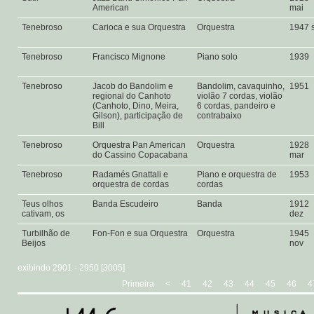
American
mai
Tenebroso
Carioca e sua Orquestra
Orquestra
1947 
Tenebroso
Francisco Mignone
Piano solo
1939
Tenebroso
Jacob do Bandolim e
Bandolim, cavaquinho,
1951
regional do Canhoto
violão 7 cordas, violão
(Canhoto, Dino, Meira,
6 cordas, pandeiro e
Gilson), participação de
contrabaixo
Bill
Tenebroso
Orquestra Pan American
Orquestra
1928
do Cassino Copacabana
mar
Tenebroso
Radamés Gnattali e
Piano e orquestra de
1953
orquestra de cordas
cordas
Teus olhos
Banda Escudeiro
Banda
1912
cativam, os
dez
Turbilhão de
Fon-Fon e sua Orquestra
Orquestra
1945
Beijos
nov
exibindo 2901 - 2950 [3005]
Primeira
<
41
42
43
44
45
46
4