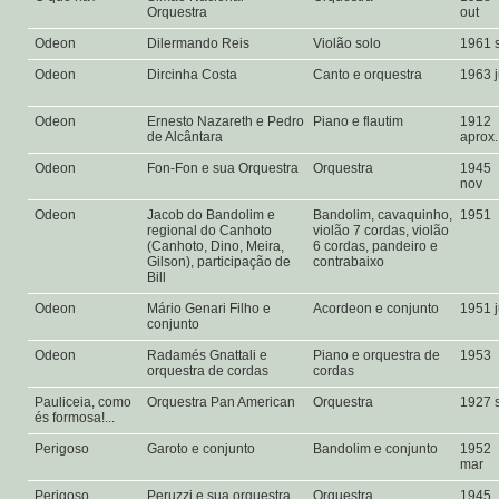
Orquestra
out
Odeon
Dilermando Reis
Violão solo
1961 
Odeon
Dircinha Costa
Canto e orquestra
1963 
Odeon
Ernesto Nazareth e Pedro
Piano e flautim
1912
de Alcântara
aprox
Odeon
Fon-Fon e sua Orquestra
Orquestra
1945
nov
Odeon
Jacob do Bandolim e
Bandolim, cavaquinho,
1951
regional do Canhoto
violão 7 cordas, violão
(Canhoto, Dino, Meira,
6 cordas, pandeiro e
Gilson), participação de
contrabaixo
Bill
Odeon
Mário Genari Filho e
Acordeon e conjunto
1951 
conjunto
Odeon
Radamés Gnattali e
Piano e orquestra de
1953
orquestra de cordas
cordas
Pauliceia, como
Orquestra Pan American
Orquestra
1927 
és formosa!...
Perigoso
Garoto e conjunto
Bandolim e conjunto
1952
mar
Perigoso
Peruzzi e sua orquestra
Orquestra
1945