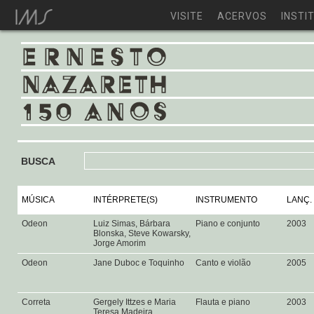
VISITE
ACERVOS
INSTI
BUSCA
MÚSICA
INTÉRPRETE(S)
INSTRUMENTO
LANÇ.
Odeon
Luiz Simas, Bárbara
Piano e conjunto
2003
Blonska, Steve Kowarsky,
Jorge Amorim
Odeon
Jane Duboc e Toquinho
Canto e violão
2005
Correta
Gergely Ittzes e Maria
Flauta e piano
2003
Teresa Madeira