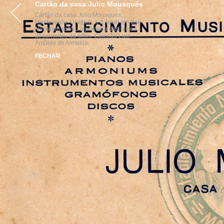
Cartão da casa Julio Mousqués
VISITE
ACERVOS
INST
Cartão da casa Julio Mousqués,
Montevidéu, Uruguai, s.d, local em que
Nazareth sofreu a primeira das crises
decorrentes da sífilis. Coleção Luiz
Antônio de Almeida.
FECHAR
parcerias
realização