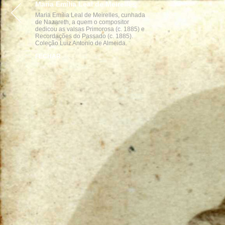
Maria Emília Leal de Meirelles
VISITE
ACERVOS
INST
Maria Emília Leal de Meirelles, cunhada
de Nazareth, a quem o compositor
dedicou as valsas Primorosa (c. 1885) e
Recordações do Passado (c. 1885).
Coleção Luiz Antonio de Almeida.
FECHAR
parcerias
realização