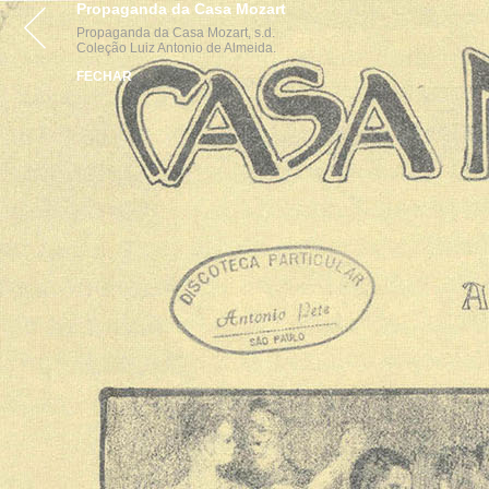
Propaganda da Casa Mozart
VISITE
ACERVOS
INST
Propaganda da Casa Mozart, s.d.
Coleção Luiz Antonio de Almeida.
FECHAR
parcerias
realização