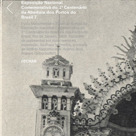
Exposição Nacional
VISITE
ACERVOS
INST
Comemorativa do 1º Centenário
da Abertura dos Portos do
Brasil 7.
Porta Monumental e Pavilhão Bangú da
Exposição Nacional Comemorativa do
1º Centenário da Abertura dos Portos do
Brasil, Rio de Janeiro, 1908. Nazareth
se apresentou por duas vezes na
exposição, na Praia Vermelha, a convite
de Alberto Nepomuceno. Acervo José
Ramos Tinhorão/IMS.
FECHAR
parcerias
realização