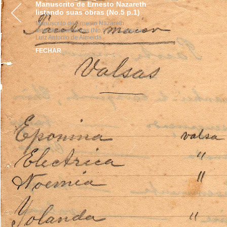
Manuscrito de Ernesto Nazareth
VISITE
ACERVOS
INST
listando suas obras (No.5 p.1)
Manuscrito de Ernesto Nazareth
listando suas obras (No.5 p.1) Coleção
Luiz Antonio de Almeida.
FECHAR
parcerias
realização