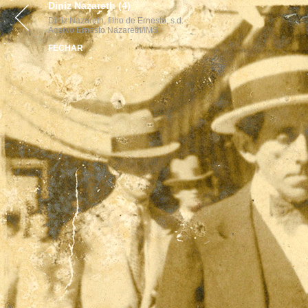
Diniz Nazareth (4)
VISITE
ACERVOS
INST
Diniz Nazareth, filho de Ernesto, s.d.
Acervo Ernesto Nazareth/IMS.
FECHAR
parcerias
realização