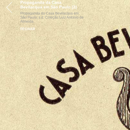
Propaganda da Casa
VISITE
ACERVOS
INST
Bevilacqua em São Paulo (2)
Propaganda da Casa Bevilacqua em
São Paulo, s.d. Coleção Luiz Antonio de
Almeida.
FECHAR
parcerias
realização