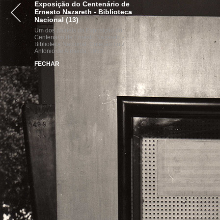
Exposição do Centenário de
VISITE
ACERVOS
INST
Ernesto Nazareth - Biblioteca
Nacional (13)
Um dos painéis da Exposição do
Centenário de Ernesto Nazareth -
Biblioteca Nacional. Coleção Luiz
Antonio de Almeida, 1963.
FECHAR
parcerias
realização