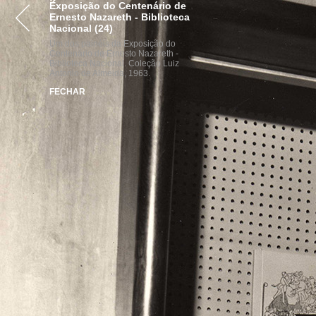
Exposição do Centenário de
VISITE
ACERVOS
INST
Ernesto Nazareth - Biblioteca
Nacional (24)
Um dos painéis da Exposição do
Centenário de Ernesto Nazareth -
Biblioteca Nacional. Coleção Luiz
Antonio de Almeida, 1963.
FECHAR
parcerias
realização