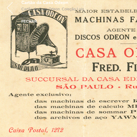
Cartão da Casa Odeon
VISITE
ACERVOS
INSTI
Cartão da Casa Odeon. Coleção Luiz
Antonio de Almeida.
FECHAR
parcerias
realização