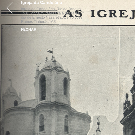
Igreja da Candelária
VISITE
ACERVOS
INST
Igreja da Candelária, Rio de Janeiro,
1918, onde foi realizada a missa de 7º
dia de Ernesto Nazareth. Acervo José
Ramos Tinhorão/IMS.
FECHAR
parcerias
realização