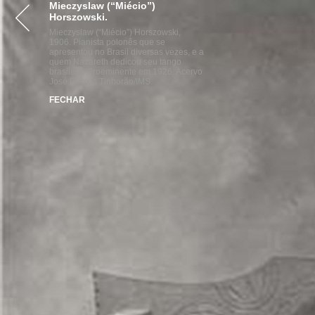
Mieczyslaw (“Miécio”)
VISITE
ACERVOS
INST
Horszowski.
Mieczyslaw (“Miécio”) Horszowski,
1906. Pianista polonês que se
apresentou no Brasil diversas vezes, e a
quem Nazareth dedicou seu tango
brasileiro Proeminente em 1926. Acervo
José Ramos Tinhorão/IMS.
FECHAR
parcerias
realização