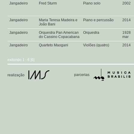
Jangadeiro
Fred Sturm
Piano solo
2002
Jangadeiro
Maria Teresa Madeira e
Piano e percussão
2014
João Bani
Jangadeiro
Orquestra Pan American
Orquestra
1928
do Cassino Copacabana
mar
Jangadeiro
Quarteto Maogani
Violões (quatro)
2014
exibindo 1 - 6 [6]
parcerias
realização