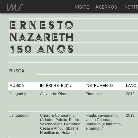
VISITE
ACERVOS
INSTI
BUSCA
MÚSICA
INTÉRPRETE(S)
INSTRUMENTO
LANÇ.
Jangadeiro
Alexandre Dias
Piano solo
2013
Jangadeiro
Choro & Companhia
Flauta, cavaquinho,
2012
(Ariadne Paixão, Pedro
violão 7 cordas,
Vasconcellos, Fernando
pandeiro (e marimba,
César e Amoy Ribas) e
e bandolim
Hamilton de Holanda