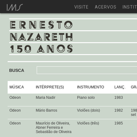
VISITE
ACERVOS
INSTI
BUSCA
MÚSICA
INTÉRPRETE(S)
INSTRUMENTO
LANÇ.
GR
Odeon
Maria Nadir
Piano solo
1983
Odeon
Mário Barros
Violões (dois)
1982
19
set
Odeon
Maurício de Oliveira,
Violões (três)
1985
Abner Ferreira e
Sebastião de Oliveira