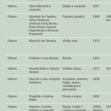
Odeon
Steve Bernard e
Órgão e conjunto
1957
conjunto
Odeon
Quarteto de Fagotes
Fagotes (quatro)
1988
19
Airton Barbosa
set
(Antonio Elmo Bruno,
Noël Devos, Aloysio
Fagerlande e Ricardo
Rapoport)
Odeon
Maurício de Oliveira
Violão solo
1970
Odeon
Portinho e sua Banda
Banda
1963
Odeon
Henryk Alber e Janusz
Violões (dois)
1971
19
Strobel
Odeon
Gaucho e seu conjunto
Acordeon, violinos,
1958
melódico
órgão, piano,
contrabaixo e
percussão
Odeon
Flautista e Joshua
Flauta e piano
1991
Rikfin
Odeon
Altamiro Carrilho,
Flauta, violão 7
1990s
19
Voltaire e conjunto
cordas e conjunto
(talvez)