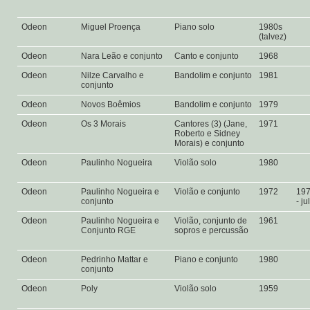
Odeon
Miguel Proença
Piano solo
1980s
(talvez)
Odeon
Nara Leão e conjunto
Canto e conjunto
1968
Odeon
Nilze Carvalho e
Bandolim e conjunto
1981
conjunto
Odeon
Novos Boêmios
Bandolim e conjunto
1979
Odeon
Os 3 Morais
Cantores (3) (Jane,
1971
Roberto e Sidney
Morais) e conjunto
Odeon
Paulinho Nogueira
Violão solo
1980
Odeon
Paulinho Nogueira e
Violão e conjunto
1972
197
conjunto
- ju
Odeon
Paulinho Nogueira e
Violão, conjunto de
1961
Conjunto RGE
sopros e percussão
Odeon
Pedrinho Mattar e
Piano e conjunto
1980
conjunto
Odeon
Poly
Violão solo
1959