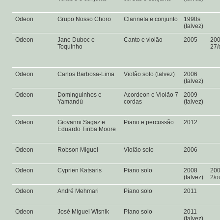
Odeon
Grupo Nosso Choro
Clarineta e conjunto
1990s
(talvez)
Odeon
Jane Duboc e
Canto e violão
2005
20
Toquinho
27/
Odeon
Carlos Barbosa-Lima
Violão solo (talvez)
2006
(talvez)
Odeon
Dominguinhos e
Acordeon e Violão 7
2009
Yamandú
cordas
(talvez)
Odeon
Giovanni Sagaz e
Piano e percussão
2012
Eduardo Tiriba Moore
Odeon
Robson Miguel
Violão solo
2006
Odeon
Cyprien Katsaris
Piano solo
2008
20
(talvez)
2/o
Odeon
André Mehmari
Piano solo
2011
Odeon
José Miguel Wisnik
Piano solo
2011
(talvez)