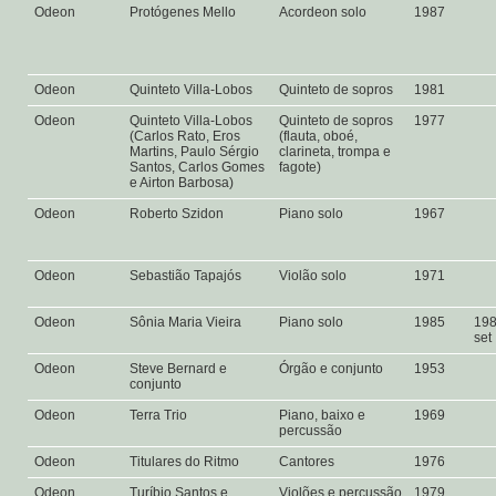
Odeon
Protógenes Mello
Acordeon solo
1987
Odeon
Quinteto Villa-Lobos
Quinteto de sopros
1981
Odeon
Quinteto Villa-Lobos
Quinteto de sopros
1977
(Carlos Rato, Eros
(flauta, oboé,
Martins, Paulo Sérgio
clarineta, trompa e
Santos, Carlos Gomes
fagote)
e Airton Barbosa)
Odeon
Roberto Szidon
Piano solo
1967
Odeon
Sebastião Tapajós
Violão solo
1971
Odeon
Sônia Maria Vieira
Piano solo
1985
19
set
Odeon
Steve Bernard e
Órgão e conjunto
1953
conjunto
Odeon
Terra Trio
Piano, baixo e
1969
percussão
Odeon
Titulares do Ritmo
Cantores
1976
Odeon
Turíbio Santos e
Violões e percussão
1979