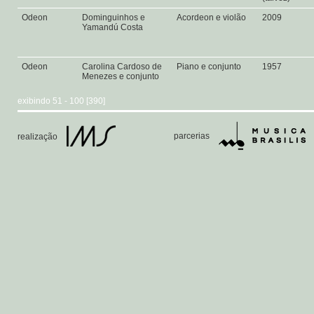
Odeon
Dominguinhos e
Acordeon e violão
2009
Yamandú Costa
Odeon
Carolina Cardoso de
Piano e conjunto
1957
Menezes e conjunto
exibindo 51 - 100 [390]
parcerias
realização