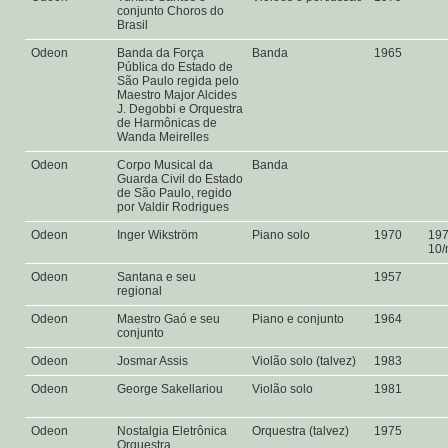
conjunto Choros do
Brasil
Odeon
Banda da Força
Banda
1965
Pública do Estado de
São Paulo regida pelo
Maestro Major Alcides
J. Degobbi e Orquestra
de Harmônicas de
Wanda Meirelles
Odeon
Corpo Musical da
Banda
Guarda Civil do Estado
de São Paulo, regido
por Valdir Rodrigues
Odeon
Inger Wikström
Piano solo
1970
19
10
Odeon
Santana e seu
1957
regional
Odeon
Maestro Gaó e seu
Piano e conjunto
1964
conjunto
Odeon
Josmar Assis
Violão solo (talvez)
1983
Odeon
George Sakellariou
Violão solo
1981
Odeon
Nostalgia Eletrônica
Orquestra (talvez)
1975
Orquestra