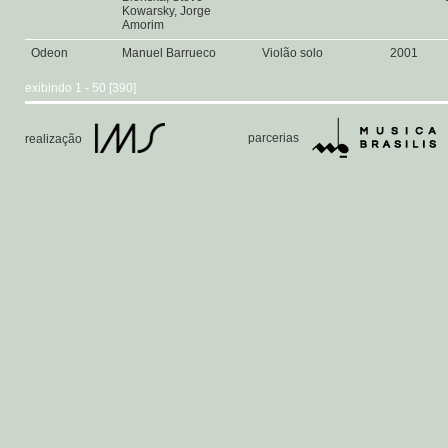
Kowarsky, Jorge
Amorim
Odeon
Manuel Barrueco
Violão solo
2001
exibindo 1 - 50 [390]
parcerias
realização