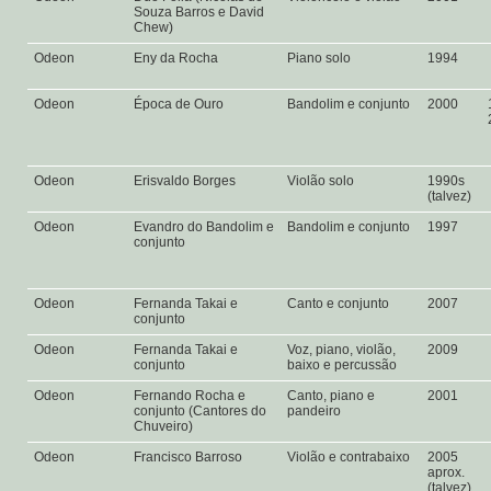
Souza Barros e David
Chew)
Odeon
Eny da Rocha
Piano solo
1994
Odeon
Época de Ouro
Bandolim e conjunto
2000
Odeon
Erisvaldo Borges
Violão solo
1990s
(talvez)
Odeon
Evandro do Bandolim e
Bandolim e conjunto
1997
conjunto
Odeon
Fernanda Takai e
Canto e conjunto
2007
conjunto
Odeon
Fernanda Takai e
Voz, piano, violão,
2009
conjunto
baixo e percussão
Odeon
Fernando Rocha e
Canto, piano e
2001
conjunto (Cantores do
pandeiro
Chuveiro)
Odeon
Francisco Barroso
Violão e contrabaixo
2005
aprox.
(talvez)