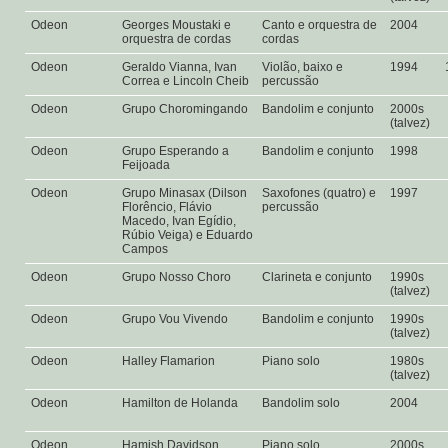
Odeon
Georges Moustaki e
Canto e orquestra de
2004
orquestra de cordas
cordas
Odeon
Geraldo Vianna, Ivan
Violão, baixo e
1994
Correa e Lincoln Cheib
percussão
Odeon
Grupo Choromingando
Bandolim e conjunto
2000s
(talvez)
Odeon
Grupo Esperando a
Bandolim e conjunto
1998
Feijoada
Odeon
Grupo Minasax (Dilson
Saxofones (quatro) e
1997
Florêncio, Flávio
percussão
Macedo, Ivan Egídio,
Rúbio Veiga) e Eduardo
Campos
Odeon
Grupo Nosso Choro
Clarineta e conjunto
1990s
(talvez)
Odeon
Grupo Vou Vivendo
Bandolim e conjunto
1990s
(talvez)
Odeon
Halley Flamarion
Piano solo
1980s
(talvez)
Odeon
Hamilton de Holanda
Bandolim solo
2004
Odeon
Hamish Davidson
Piano solo
2000s