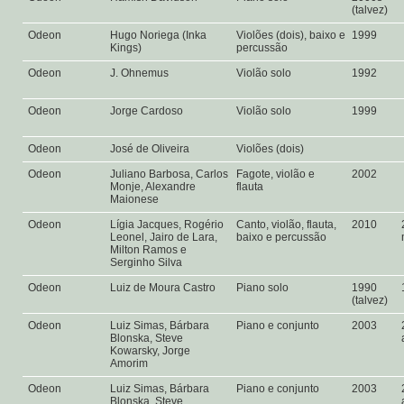
(talvez)
Odeon
Hugo Noriega (Inka
Violões (dois), baixo e
1999
Kings)
percussão
Odeon
J. Ohnemus
Violão solo
1992
Odeon
Jorge Cardoso
Violão solo
1999
Odeon
José de Oliveira
Violões (dois)
Odeon
Juliano Barbosa, Carlos
Fagote, violão e
2002
Monje, Alexandre
flauta
Maionese
Odeon
Lígia Jacques, Rogério
Canto, violão, flauta,
2010
Leonel, Jairo de Lara,
baixo e percussão
Milton Ramos e
Serginho Silva
Odeon
Luiz de Moura Castro
Piano solo
1990
(talvez)
Odeon
Luiz Simas, Bárbara
Piano e conjunto
2003
Blonska, Steve
Kowarsky, Jorge
Amorim
Odeon
Luiz Simas, Bárbara
Piano e conjunto
2003
Blonska, Steve