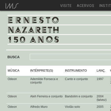
VISITE
ACERVOS
INSTI
BUSCA
MÚSICA
INTÉRPRETE(S)
INSTRUMENTO
LANÇ.
Odeon
Ademilde Fonseca e
Canto e conjunto
1997
conjunto
Odeon
Aleh Ferreira e conjunto
Bandolim e conjunto
2004
(talvez)
Odeon
Alfredo Muro
Violão solo
2005