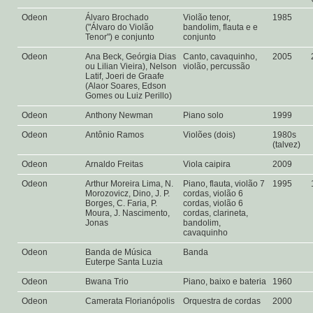
Odeon
Álvaro Brochado
Violão tenor,
1985
("Álvaro do Violão
bandolim, flauta e e
Tenor") e conjunto
conjunto
Odeon
Ana Beck, Geórgia Dias
Canto, cavaquinho,
2005
ou Lilian Vieira), Nelson
violão, percussão
Latif, Joeri de Graafe
(Alaor Soares, Edson
Gomes ou Luiz Perillo)
Odeon
Anthony Newman
Piano solo
1999
Odeon
Antônio Ramos
Violões (dois)
1980s
(talvez)
Odeon
Arnaldo Freitas
Viola caipira
2009
Odeon
Arthur Moreira Lima, N.
Piano, flauta, violão 7
1995
Morozovicz, Dino, J. P.
cordas, violão 6
Borges, C. Faria, P.
cordas, violão 6
Moura, J. Nascimento,
cordas, clarineta,
Jonas
bandolim,
cavaquinho
Odeon
Banda de Música
Banda
Euterpe Santa Luzia
Odeon
Bwana Trio
Piano, baixo e bateria
1960
Odeon
Camerata Florianópolis
Orquestra de cordas
2000