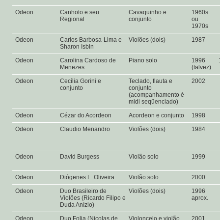
Odeon
Canhoto e seu
Cavaquinho e
1960s
Regional
conjunto
ou
1970s
Odeon
Carlos Barbosa-Lima e
Violões (dois)
1987
Sharon Isbin
Odeon
Carolina Cardoso de
Piano solo
1996
Menezes
(talvez)
Odeon
Cecília Gorini e
Teclado, flauta e
2002
conjunto
conjunto
(acompanhamento é
midi seqüenciado)
Odeon
Cézar do Acordeon
Acordeon e conjunto
1998
Odeon
Claudio Menandro
Violões (dois)
1984
Odeon
David Burgess
Violão solo
1999
Odeon
Diógenes L. Oliveira
Violão solo
2000
Odeon
Duo Brasileiro de
Violões (dois)
1996
Violões (Ricardo Filipo e
aprox.
Duda Anízio)
Odeon
Duo Folia (Nicolas de
Violoncelo e violão
2001