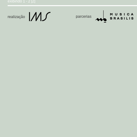
exibindo 1 - 2 [2]
parcerias
realização