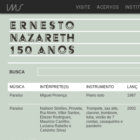
VISITE
ACERVOS
INSTI
BUSCA
MÚSICA
INTÉRPRETE(S)
INSTRUMENTO
LANÇ.
Paraíso
Miguel Proença
Piano solo
1987
Paraíso
Nailson Simões, Proveta,
Trompete, sax alto,
2002
Rui Alvim, Vittor Santos,
clarone, trombone,
Eliezer Rodrigues,
tuba, violão de 7
Maurício Carrilho,
cordas, cavaquinho e
Luciana Rabello e
pandeiro
Celsinho Silva)