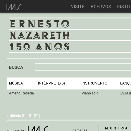
VISITE
ACERVOS
INSTI
BUSCA
MÚSICA
INTÉRPRETE(S)
INSTRUMENTO
LANÇ.
Ameno Resedá
Piano solo
1914 j
exibindo 51 - 51 [51]
parcerias
realização