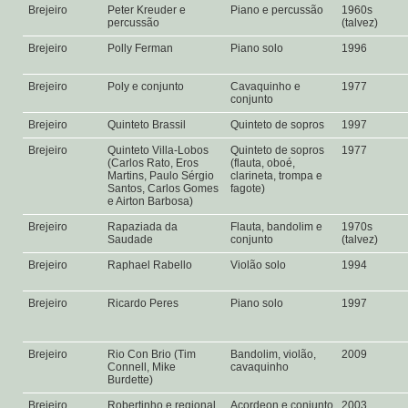
Brejeiro
Peter Kreuder e
Piano e percussão
1960s
percussão
(talvez)
Brejeiro
Polly Ferman
Piano solo
1996
Brejeiro
Poly e conjunto
Cavaquinho e
1977
conjunto
Brejeiro
Quinteto Brassil
Quinteto de sopros
1997
Brejeiro
Quinteto Villa-Lobos
Quinteto de sopros
1977
(Carlos Rato, Eros
(flauta, oboé,
Martins, Paulo Sérgio
clarineta, trompa e
Santos, Carlos Gomes
fagote)
e Airton Barbosa)
Brejeiro
Rapaziada da
Flauta, bandolim e
1970s
Saudade
conjunto
(talvez)
Brejeiro
Raphael Rabello
Violão solo
1994
Brejeiro
Ricardo Peres
Piano solo
1997
Brejeiro
Rio Con Brio (Tim
Bandolim, violão,
2009
Connell, Mike
cavaquinho
Burdette)
Brejeiro
Robertinho e regional
Acordeon e conjunto
2003