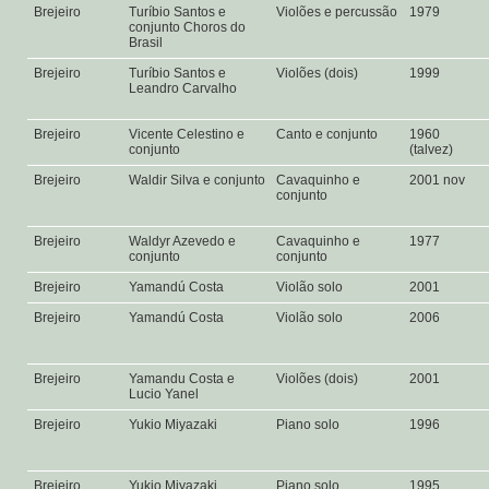
Brejeiro
Turíbio Santos e
Violões e percussão
1979
conjunto Choros do
Brasil
Brejeiro
Turíbio Santos e
Violões (dois)
1999
Leandro Carvalho
Brejeiro
Vicente Celestino e
Canto e conjunto
1960
conjunto
(talvez)
Brejeiro
Waldir Silva e conjunto
Cavaquinho e
2001 nov
conjunto
Brejeiro
Waldyr Azevedo e
Cavaquinho e
1977
conjunto
conjunto
Brejeiro
Yamandú Costa
Violão solo
2001
Brejeiro
Yamandú Costa
Violão solo
2006
Brejeiro
Yamandu Costa e
Violões (dois)
2001
Lucio Yanel
Brejeiro
Yukio Miyazaki
Piano solo
1996
Brejeiro
Yukio Miyazaki
Piano solo
1995