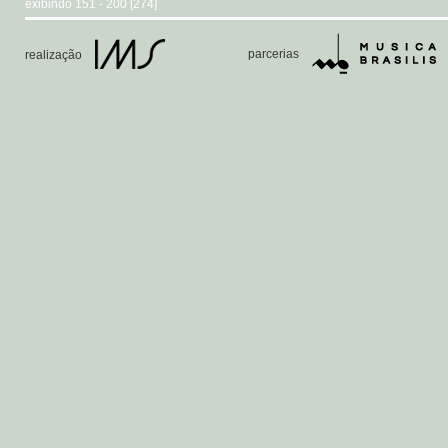
exibindo 151 - 200 [274]
parcerias
realização