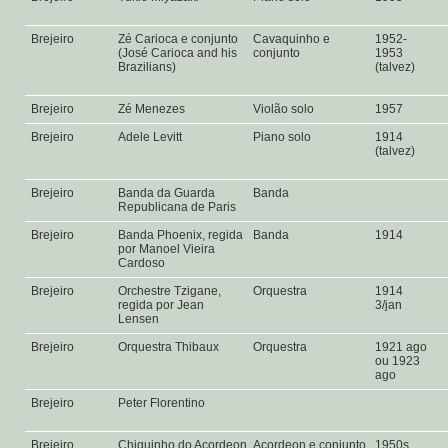
Brejeiro
Zé Carioca e conjunto
Cavaquinho e
1952-
(José Carioca and his
conjunto
1953
Brazilians)
(talvez)
Brejeiro
Zé Menezes
Violão solo
1957
Brejeiro
Adele Levitt
Piano solo
1914
(talvez)
Brejeiro
Banda da Guarda
Banda
Republicana de Paris
Brejeiro
Banda Phoenix, regida
Banda
1914
por Manoel Vieira
Cardoso
Brejeiro
Orchestre Tzigane,
Orquestra
1914
regida por Jean
3/jan
Lensen
Brejeiro
Orquestra Thibaux
Orquestra
1921 ago
ou 1923
ago
Brejeiro
Peter Florentino
Brejeiro
Chiquinho do Acordeon
Acordeon e conjunto
1950s