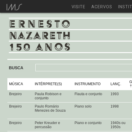
VISITE
ACERVOS
INSTI
BUSCA
G
MÚSICA
INTÉRPRETE(S)
INSTRUMENTO
LANÇ.
Brejeiro
Paula Robison e
Flauta e conjunto
1993
conjunto
Brejeiro
Paulo Romário
Piano solo
1998
Menezes de Souza
Brejeiro
Peter Kreuder e
Piano e conjunto
1940s ou
percussão
1950s