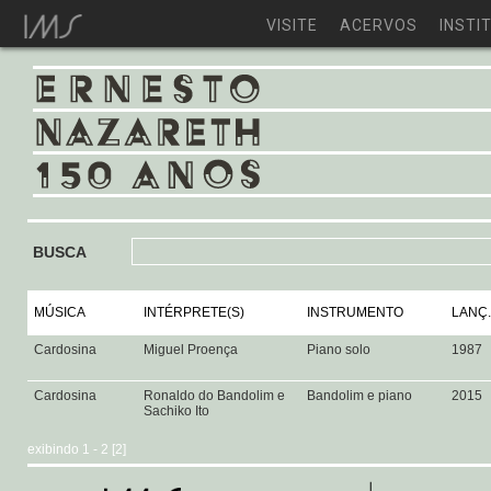
VISITE
ACERVOS
INSTI
BUSCA
MÚSICA
INTÉRPRETE(S)
INSTRUMENTO
LANÇ.
Cardosina
Miguel Proença
Piano solo
1987
Cardosina
Ronaldo do Bandolim e
Bandolim e piano
2015
Sachiko Ito
exibindo 1 - 2 [2]