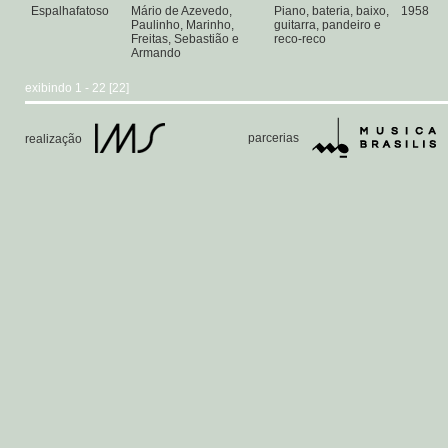
Espalhafatoso
Mário de Azevedo,
Piano, bateria, baixo,
1958
Paulinho, Marinho,
guitarra, pandeiro e
Freitas, Sebastião e
reco-reco
Armando
exibindo 1 - 22 [22]
parcerias
realização