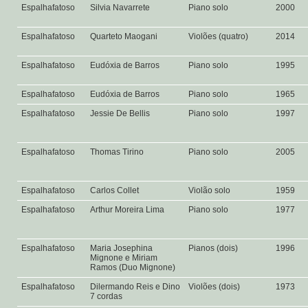
Espalhafatoso
Silvia Navarrete
Piano solo
2000
Espalhafatoso
Quarteto Maogani
Violões (quatro)
2014
Espalhafatoso
Eudóxia de Barros
Piano solo
1995
Espalhafatoso
Eudóxia de Barros
Piano solo
1965
Espalhafatoso
Jessie De Bellis
Piano solo
1997
Espalhafatoso
Thomas Tirino
Piano solo
2005
Espalhafatoso
Carlos Collet
Violão solo
1959
Espalhafatoso
Arthur Moreira Lima
Piano solo
1977
Espalhafatoso
Maria Josephina
Pianos (dois)
1996
Mignone e Miriam
Ramos (Duo Mignone)
Espalhafatoso
Dilermando Reis e Dino
Violões (dois)
1973
7 cordas