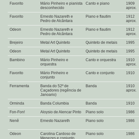
Favorito
Mário Pinheiro e pianista
Canto e piano
1909
desconhecido
aprox.
Favorito
Ernesto Nazareth e
Piano e flautim
1912
Pedro de Alcântara
aprox.
Odeon
Ernesto Nazareth e
Piano e flautim
1912
Pedro de Alcântara
aprox.
Brejeiro
Metal Art Quinteto
Quinteto de metais
1995
Odeon
Metal Art Quinteto
Quinteto de metais
1995
Bambino
Mário Pinheiro e
Canto e orquestra
1910
orquestra
aprox.
Favorito
Mário Pinheiro e
Canto e conjunto
1910
conjunto
Ferramenta
Banda do 52º de
Banda
1910
Caçadores (regência de
aprox.
Janoario)
Orminda
Banda Columbia
Banda
1910
Fon-Fon!
Aloysio de Alencar Pinto
Piano solo
1986
Nenê
Ernesto Nazareth
Piano solo
1986
Odeon
Carolina Cardoso de
Piano solo
1986
Menezes e conjunto