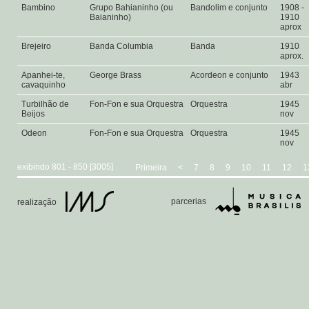
Bambino
Grupo Bahianinho (ou
Bandolim e conjunto
1908 -
Baianinho)
1910
aprox
Brejeiro
Banda Columbia
Banda
1910
aprox.
Apanhei-te,
George Brass
Acordeon e conjunto
1943
cavaquinho
abr
Turbilhão de
Fon-Fon e sua Orquestra
Orquestra
1945
Beijos
nov
Odeon
Fon-Fon e sua Orquestra
Orquestra
1945
nov
exibindo 801 - 850 [3005]
Primeira
<
7
8
9
10
11
12
1
parcerias
realização