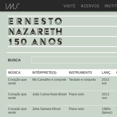
VISITE
ACERVOS
INSTI
BUSCA
MÚSICA
INTÉRPRETE(S)
INSTRUMENTO
LANÇ.
Coração que
Mú Carvalho e conjunto
Teclado e conjunto
2013
sente
out
Coração que
João Carlos Assis Brasil
Piano solo
2013
sente
nov
Coração que
Zelia Samara Kfouri
Piano solo
1980s
sente
(talvez)