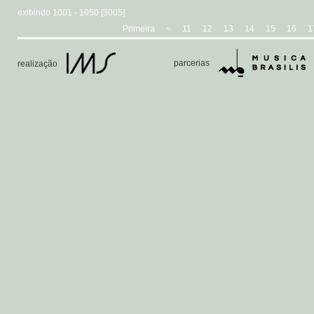
exibindo 1001 - 1050 [3005]
Primeira
<
11
12
13
14
15
16
1
parcerias
realização