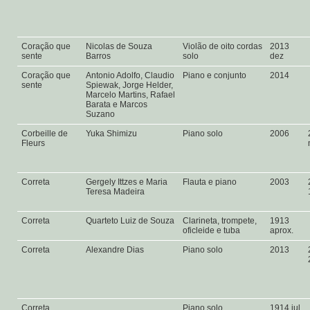
Coração que
Nicolas de Souza
Violão de oito cordas
2013
sente
Barros
solo
dez
Coração que
Antonio Adolfo, Claudio
Piano e conjunto
2014
sente
Spiewak, Jorge Helder,
Marcelo Martins, Rafael
Barata e Marcos
Suzano
Corbeille de
Yuka Shimizu
Piano solo
2006
Fleurs
Correta
Gergely Ittzes e Maria
Flauta e piano
2003
Teresa Madeira
Correta
Quarteto Luiz de Souza
Clarineta, trompete,
1913
oficleide e tuba
aprox.
Correta
Alexandre Dias
Piano solo
2013
Correta
Piano solo
1914 jul