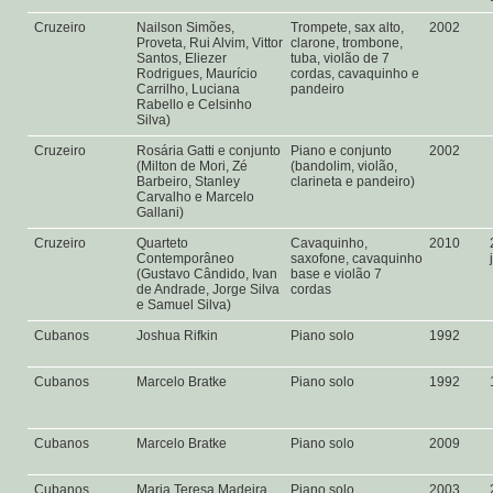
Cruzeiro
Nailson Simões,
Trompete, sax alto,
2002
Proveta, Rui Alvim, Vittor
clarone, trombone,
Santos, Eliezer
tuba, violão de 7
Rodrigues, Maurício
cordas, cavaquinho e
Carrilho, Luciana
pandeiro
Rabello e Celsinho
Silva)
Cruzeiro
Rosária Gatti e conjunto
Piano e conjunto
2002
(Milton de Mori, Zé
(bandolim, violão,
Barbeiro, Stanley
clarineta e pandeiro)
Carvalho e Marcelo
Gallani)
Cruzeiro
Quarteto
Cavaquinho,
2010
Contemporâneo
saxofone, cavaquinho
(Gustavo Cândido, Ivan
base e violão 7
de Andrade, Jorge Silva
cordas
e Samuel Silva)
Cubanos
Joshua Rifkin
Piano solo
1992
Cubanos
Marcelo Bratke
Piano solo
1992
Cubanos
Marcelo Bratke
Piano solo
2009
Cubanos
Maria Teresa Madeira
Piano solo
2003