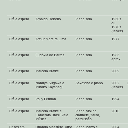
Crê e espera
Arnaldo Rebello
Piano solo
1960s
ou
1970s
(talvez)
Crê e espera
Arthur Moreira Lima
Piano solo
1977
Crê e espera
Eudóxia de Barros
Piano solo
1986
aprox.
Crê e espera
Marcelo Bratke
Piano solo
2009
Crê e espera
Nobuya Sugawa e
Saxofone e piano
2002
Minako Koyanagi
(talvez)
Crê e espera
Polly Ferman
Piano solo
1994
Crê e espera
Marcelo Bratke e
Piano, violino,
2010
Camerata Brasil Vale
clarinete, flauta,
Música
percussão
Crises em
Orlando Massière, Vitor
Piano, baixo e
2004