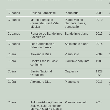
Cubanos
Rosana Lanzelotte
Pianoforte
2009
Cubanos
Marcelo Bratke e
Piano, violino,
2010
Camerata Brasil Vale
clarinete, flauta,
Música
percussão
Cubanos
Ronaldo do Bandolim e
Bandolim e piano
2015
Sachiko Ito
Cubanos
Leo Gandelman e
Saxofone e piano
2014
Eduardo Farias
Cuéra
Alexandre Dias
Piano solo
2009
Cuéra
Odette Ernest Dias e
Flautim e conjunto
1981
conjunto
Cuéra
Simão Nacional
Orquestra
1928
Orquestra
dez
Cuéra
Alexandre Dias
Piano solo
2013
Cuéra
Antonio Adolfo, Claudio
Piano e conjunto
2014
Spiewak, Jorge Helder,
Marcelo Martins, Rafael