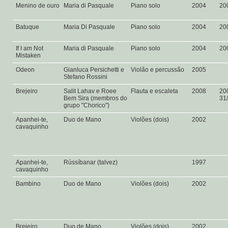
Menino de ouro
Maria di Pasquale
Piano solo
2004
20
Batuque
Maria Di Pasquale
Piano solo
2004
20
If I am Not
Maria di Pasquale
Piano solo
2004
20
Mistaken
Odeon
Gianluca Persichetti e
Violão e percussão
2005
Stefano Rossini
Brejeiro
Salit Lahav e Roee
Flauta e escaleta
2008
20
Bem Sira (membros do
31/
grupo "Chorico")
Apanhei-te,
Duo de Mano
Violões (dois)
2002
cavaquinho
Apanhei-te,
Rússíbanar (talvez)
1997
cavaquinho
Bambino
Duo de Mano
Violões (dois)
2002
Brejeiro
Duo de Mano
Violões (dois)
2002