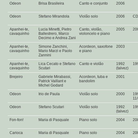
Odeon
Brisa Brasileira
Canto e conjunto
2006
Odeon
Stefano Mirandola
Violão solo
2006
C
Apanhei-te,
Lucia Minetti, Pietro
Canto, violão,
2005
20
cavaquinho
Ballestrero, Marco
violoncelo e piano
Decimo e Andrea Zani
Apanhei-te,
Simone Zanchini,
Acordeon, saxofone
2003
cavaquinho
Mario Marzi e Paolo
e piano
Zannini
Apanhei-te,
Lica Cecato e Stefano
Canto e violão
1992
19
cavaquinho
Scutari
(talvez)
Brejeiro
Gabriele Mirabassi,
Acordeon, tuba e
2001
Patrick Vaillant e
bandolim
Michel Godard
Odeon
Irio de Paula
Violão solo
2000
19
11
Odeon
Stefano Scutari
Violão solo
1992
19
(talvez)
Fon-fon!
Maria di Pasquale
Piano solo
2004
20
Carioca
Maria di Pasquale
Piano solo
2004
20