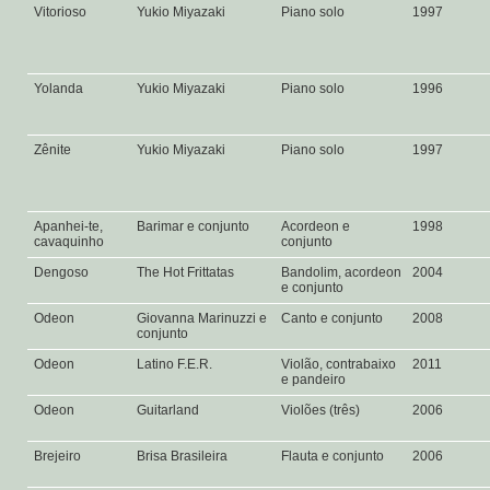
Vitorioso
Yukio Miyazaki
Piano solo
1997
Yolanda
Yukio Miyazaki
Piano solo
1996
Zênite
Yukio Miyazaki
Piano solo
1997
Apanhei-te,
Barimar e conjunto
Acordeon e
1998
cavaquinho
conjunto
Dengoso
The Hot Frittatas
Bandolim, acordeon
2004
e conjunto
Odeon
Giovanna Marinuzzi e
Canto e conjunto
2008
conjunto
Odeon
Latino F.E.R.
Violão, contrabaixo
2011
e pandeiro
Odeon
Guitarland
Violões (três)
2006
Brejeiro
Brisa Brasileira
Flauta e conjunto
2006