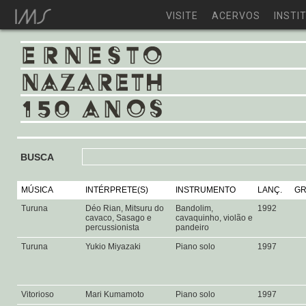
VISITE
ACERVOS
INSTI
BUSCA
MÚSICA
INTÉRPRETE(S)
INSTRUMENTO
LANÇ.
GR
Turuna
Déo Rian, Mitsuru do
Bandolim,
1992
cavaco, Sasago e
cavaquinho, violão e
percussionista
pandeiro
Turuna
Yukio Miyazaki
Piano solo
1997
Vitorioso
Mari Kumamoto
Piano solo
1997