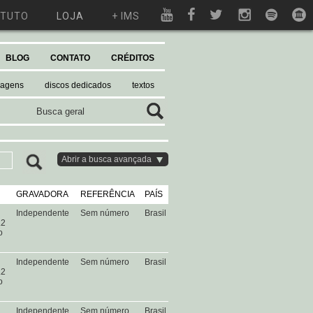
ITUTO
LOJA
+ IMS
BLOG
CONTATO
CRÉDITOS
magens
discos dedicados
textos
Abrir a busca avançada
GRAVADORA
REFERÊNCIA
PAÍS
Independente
Sem número
Brasil
.2
o
Independente
Sem número
Brasil
.2
o
Independente
Sem número
Brasil