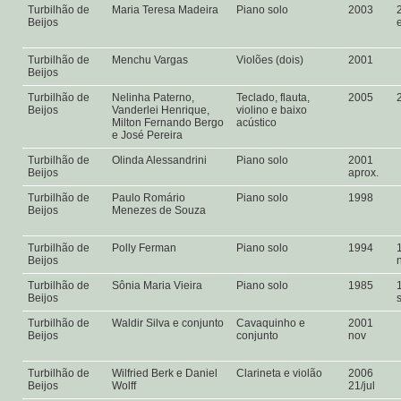
Turbilhão de
Maria Teresa Madeira
Piano solo
2003
Beijos
Turbilhão de
Menchu Vargas
Violões (dois)
2001
Beijos
Turbilhão de
Nelinha Paterno,
Teclado, flauta,
2005
Beijos
Vanderlei Henrique,
violino e baixo
Milton Fernando Bergo
acústico
e José Pereira
Turbilhão de
Olinda Alessandrini
Piano solo
2001
Beijos
aprox.
Turbilhão de
Paulo Romário
Piano solo
1998
Beijos
Menezes de Souza
Turbilhão de
Polly Ferman
Piano solo
1994
Beijos
Turbilhão de
Sônia Maria Vieira
Piano solo
1985
Beijos
Turbilhão de
Waldir Silva e conjunto
Cavaquinho e
2001
Beijos
conjunto
nov
Turbilhão de
Wilfried Berk e Daniel
Clarineta e violão
2006
Beijos
Wolff
21/jul