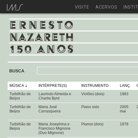
VISITE
ACERVOS
INSTI
BUSCA
MÚSICA
INTÉRPRETE(S)
INSTRUMENTO
LANÇ.
Turbilhão de
Laurindo Almeida e
Violões (dois)
1983
Beijos
Charlie Byrd
Turbilhão de
Maria José
Piano solo
2005
Beijos
Carrasqueira
mai
Turbilhão de
Maria Josephina e
Pianos (dois)
1978
Beijos
Francisco Mignone
(Duo Mignone)