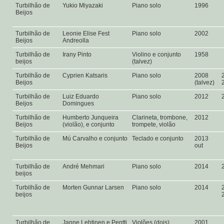
Turbilhão de
Yukio Miyazaki
Piano solo
1996
Beijos
Turbilhão de
Leonie Elise Fest
Piano solo
2002
Beijos
Andreolla
Turbilhão de
Irany Pinto
Violino e conjunto
1958
beijos
(talvez)
Turbilhão de
Cyprien Katsaris
Piano solo
2008
Beijos
(talvez)
Turbilhão de
Luiz Eduardo
Piano solo
2012
Beijos
Domingues
Turbilhão de
Humberto Junqueira
Clarineta, trombone,
2012
Beijos
(violão), e conjunto
trompete, violão
Turbilhão de
Mú Carvalho e conjunto
Teclado e conjunto
2013
Beijos
out
Turbilhão de
André Mehmari
Piano solo
2014
beijos
Turbilhão de
Morten Gunnar Larsen
Piano solo
2014
beijos
Turbilhão de
Janne Lehtinen e Pentti
Violões (dois)
2001