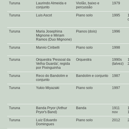
Turuna
Laurindo Almeida e
Violão, baixo e
1979
conjunto
percussão
Turuna
Luis Ascot
Piano solo
1995
Turuna
Maria Josephina
Pianos (dois)
1996
Mignone e Miriam
Ramos (Duo Mignone)
Turuna
Marvio Ciribelli
Piano solo
1998
Turuna
Orquestra 'Pessoal da
Orquestra
1990s
Velha Guarda', regida
(talvez)
por Pixinguinha
Turuna
Reco do Bandolim e
Bandolim e conjunto
1987
conjunto
Turuna
Yukio Miyazaki
Piano solo
1997
Turuna
Banda Pryor (Arthur
Banda
1911
Pryor's Band)
nov
Turuna
Luiz Eduardo
Piano solo
2012
Domingues