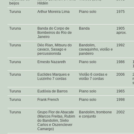
beijos
Hildén
Turuna
Arthur Moreira Lima
Piano solo
1975
Turuna
Banda do Corpo de
Banda
1905
Bombeiros do Rio de
aprox.
Janeiro
Turuna
Déo Rian, Mitsuru do
Bandolim,
1992
cavaco, Sasago e
cavaquinho, violão e
percussionista
pandeiro
Turuna
Ernesto Nazareth
Piano solo
1986
Turuna
Euclides Marques e
Violão 6 cordas e
2006
Luizinho 7 cordas
violão 7 cordas
Turuna
Eudóxia de Barros
Piano solo
1965
Turuna
Frank French
Piano solo
1998
Turuna
Grupo Flor de Abacate
Bandolim, trombone
2002
(Marcos Freitas, Rubim
e conjunto
do Bandolim, Sívlio
Carlos e Oszenclever
Camargo)