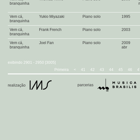
branquinha
Vem cá,
Yukio Miyazaki
Piano solo
1995
branquinha
Vem cá,
Frank French
Piano solo
2003
branquinha
Vem cá,
Joel Fan
Piano solo
2009
branquinha
abr
exibindo 2901 - 2950 [3005]
Primeira
<
41
42
43
44
45
46
4
parcerias
realização