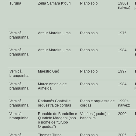
Turuna
Zelia Samara Kfouri
Piano solo
1980s
(talvez)
Vem cá,
Arthur Moreira Lima
Piano solo
1975
branquinha
Vem cá,
Arthur Moreira Lima
Piano solo
1984
branquinha
Vem cá,
Maestro Gaó
Piano solo
1997
branquinha
Vem cá,
Marco Antonio de
Piano solo
1984
branquinha
Almeida
Vem cá,
Radamés Gnattali e
Piano e orquestra de
1990s
branquinha
orquestra de cordas
cordas
(talvez)
Vem cá,
Ronaldo do Bandolim e
Violões (quatro) e
2000
branquinha
Quarteto Maogani (sob
bandolim
o nome de "Grupo
Orquídea")
Vem cá,
Thomas Tirino
Piano solo
2005