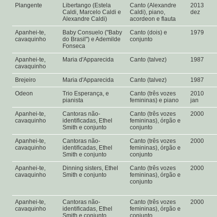
Plangente
Libertango (Estela
Canto (Alexandre
2013
Caldi, Marcelo Caldi e
Caldi), piano,
dez
Alexandre Caldi)
acordeon e flauta
Apanhei-te,
Baby Consuelo ("Baby
Canto (dois) e
1979
cavaquinho
do Brasil") e Ademilde
conjunto
Fonseca
Apanhei-te,
Maria d'Apparecida
Canto (talvez)
1987
cavaquinho
Brejeiro
Maria d'Apparecida
Canto (talvez)
1987
Odeon
Trio Esperança, e
Canto (três vozes
2010
pianista
femininas) e piano
jan
Apanhei-te,
Cantoras não-
Canto (três vozes
2000
cavaquinho
identificadas, Ethel
femininas), órgão e
Smith e conjunto
conjunto
Apanhei-te,
Cantoras não-
Canto (três vozes
2000
cavaquinho
identificadas, Ethel
femininas), órgão e
Smith e conjunto
conjunto
Apanhei-te,
Dinning sisters, Ethel
Canto (três vozes
2000
cavaquinho
Smith e conjunto
femininas), órgão e
conjunto
Apanhei-te,
Cantoras não-
Canto (três vozes
2000
cavaquinho
identificadas, Ethel
femininas), órgão e
Smith e conjunto
conjunto