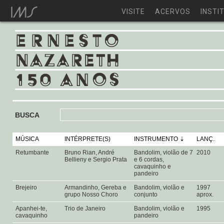
VISITE
ACERVOS
INSTI
BUSCA
MÚSICA
INTÉRPRETE(S)
INSTRUMENTO
LANÇ.
Retumbante
Bruno Rian, André
Bandolim, violão de 7
2010
Bellieny e Sergio Prata
e 6 cordas,
cavaquinho e
pandeiro
Brejeiro
Armandinho, Gereba e
Bandolim, violão e
1997
grupo Nosso Choro
conjunto
aprox.
Apanhei-te,
Trio de Janeiro
Bandolim, violão e
1995
cavaquinho
pandeiro