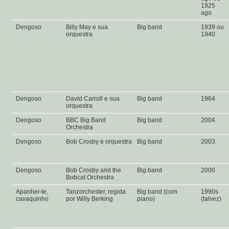
1925
ago
Dengoso
Billy May e sua
Big band
1939 ou
orquestra
1940
Dengoso
David Carroll e sua
Big band
1964
orquestra
Dengoso
BBC Big Band
Big band
2004
Orchestra
Dengoso
Bob Crosby e orquestra
Big band
2003
Dengoso
Bob Crosby and the
Big band
2000
Bobcat Orchestra
Apanhei-te,
Tanzorchester, regida
Big band (com
1990s
cavaquinho
por Willy Berking
piano)
(talvez)