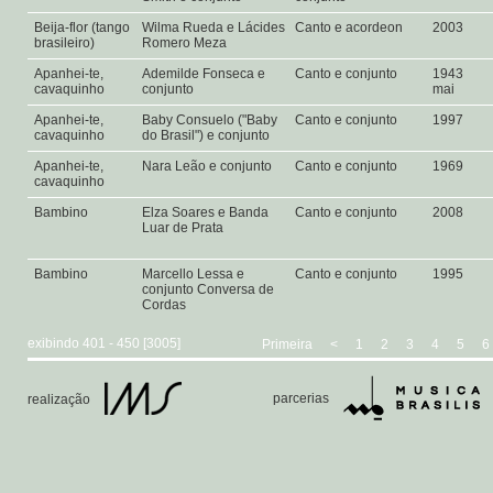
Beija-flor (tango
Wilma Rueda e Lácides
Canto e acordeon
2003
brasileiro)
Romero Meza
Apanhei-te,
Ademilde Fonseca e
Canto e conjunto
1943
cavaquinho
conjunto
mai
Apanhei-te,
Baby Consuelo ("Baby
Canto e conjunto
1997
cavaquinho
do Brasil") e conjunto
Apanhei-te,
Nara Leão e conjunto
Canto e conjunto
1969
cavaquinho
Bambino
Elza Soares e Banda
Canto e conjunto
2008
Luar de Prata
Bambino
Marcello Lessa e
Canto e conjunto
1995
conjunto Conversa de
Cordas
exibindo 401 - 450 [3005]
Primeira
<
1
2
3
4
5
6
parcerias
realização