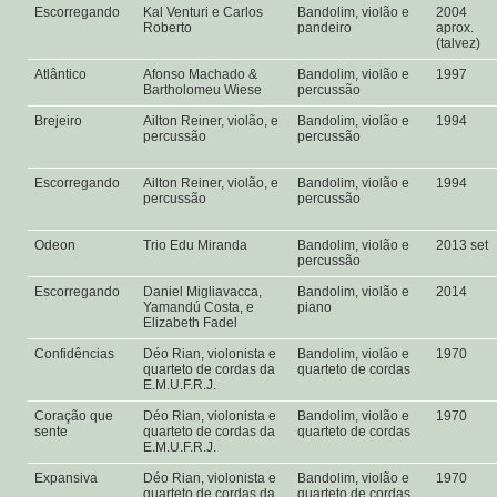
Escorregando
Kal Venturi e Carlos
Bandolim, violão e
2004
Roberto
pandeiro
aprox.
(talvez)
Atlântico
Afonso Machado &
Bandolim, violão e
1997
Bartholomeu Wiese
percussão
Brejeiro
Ailton Reiner, violão, e
Bandolim, violão e
1994
percussão
percussão
Escorregando
Ailton Reiner, violão, e
Bandolim, violão e
1994
percussão
percussão
Odeon
Trio Edu Miranda
Bandolim, violão e
2013 set
percussão
Escorregando
Daniel Migliavacca,
Bandolim, violão e
2014
Yamandú Costa, e
piano
Elizabeth Fadel
Confidências
Déo Rian, violonista e
Bandolim, violão e
1970
quarteto de cordas da
quarteto de cordas
E.M.U.F.R.J.
Coração que
Déo Rian, violonista e
Bandolim, violão e
1970
sente
quarteto de cordas da
quarteto de cordas
E.M.U.F.R.J.
Expansiva
Déo Rian, violonista e
Bandolim, violão e
1970
quarteto de cordas da
quarteto de cordas