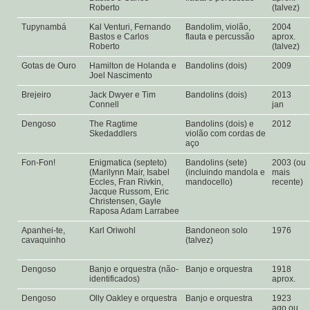
Roberto
(talvez)
Tupynambá
Kal Venturi, Fernando
Bandolim, violão,
2004
Bastos e Carlos
flauta e percussão
aprox.
Roberto
(talvez)
Gotas de Ouro
Hamilton de Holanda e
Bandolins (dois)
2009
Joel Nascimento
Brejeiro
Jack Dwyer e Tim
Bandolins (dois)
2013
Connell
jan
Dengoso
The Ragtime
Bandolins (dois) e
2012
Skedaddlers
violão com cordas de
aço
Fon-Fon!
Enigmatica (septeto)
Bandolins (sete)
2003 (ou
(Marilynn Mair, Isabel
(incluindo mandola e
mais
Eccles, Fran Rivkin,
mandocello)
recente)
Jacque Russom, Eric
Christensen, Gayle
Raposa Adam Larrabee
Apanhei-te,
Karl Oriwohl
Bandoneon solo
1976
cavaquinho
(talvez)
Dengoso
Banjo e orquestra (não-
Banjo e orquestra
1918
identificados)
aprox.
Dengoso
Olly Oakley e orquestra
Banjo e orquestra
1923
ago ou