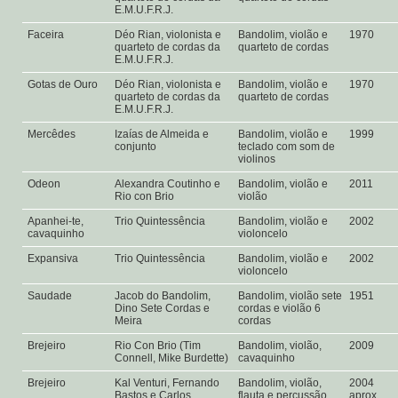
E.M.U.F.R.J.
Faceira
Déo Rian, violonista e
Bandolim, violão e
1970
quarteto de cordas da
quarteto de cordas
E.M.U.F.R.J.
Gotas de Ouro
Déo Rian, violonista e
Bandolim, violão e
1970
quarteto de cordas da
quarteto de cordas
E.M.U.F.R.J.
Mercêdes
Izaías de Almeida e
Bandolim, violão e
1999
conjunto
teclado com som de
violinos
Odeon
Alexandra Coutinho e
Bandolim, violão e
2011
Rio con Brio
violão
Apanhei-te,
Trio Quintessência
Bandolim, violão e
2002
cavaquinho
violoncelo
Expansiva
Trio Quintessência
Bandolim, violão e
2002
violoncelo
Saudade
Jacob do Bandolim,
Bandolim, violão sete
1951
Dino Sete Cordas e
cordas e violão 6
Meira
cordas
Brejeiro
Rio Con Brio (Tim
Bandolim, violão,
2009
Connell, Mike Burdette)
cavaquinho
Brejeiro
Kal Venturi, Fernando
Bandolim, violão,
2004
Bastos e Carlos
flauta e percussão
aprox.