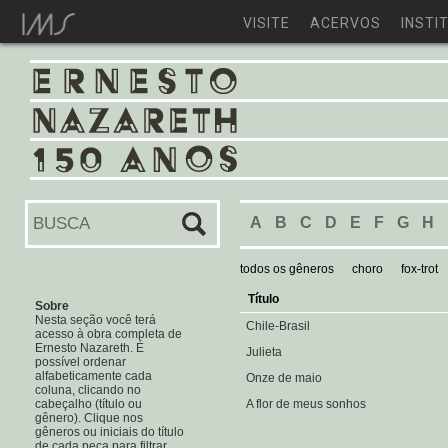
VISITE
ACERVOS
INSTI
A
B
C
D
E
F
G
H
todos os gêneros
choro
fox-trot
Título
Sobre
Nesta seção você terá
Chile-Brasil
acesso à obra completa de
Ernesto Nazareth. É
Julieta
possível ordenar
alfabeticamente cada
Onze de maio
coluna, clicando no
cabeçalho (título ou
A flor de meus sonhos
gênero). Clique nos
gêneros ou iniciais do título
de cada peça para filtrar