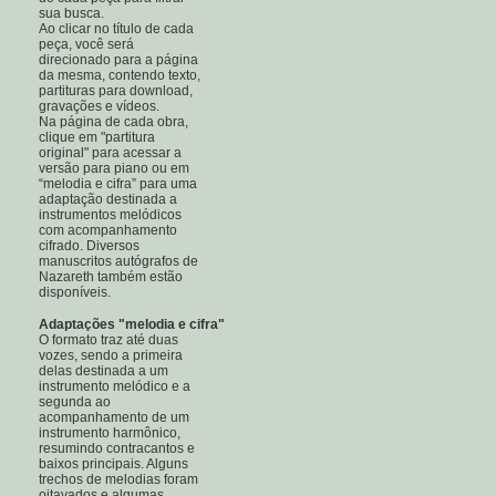
sua busca.
Ao clicar no título de cada
peça, você será
direcionado para a página
da mesma, contendo texto,
partituras para download,
gravações e vídeos.
Na página de cada obra,
clique em "partitura
original" para acessar a
versão para piano ou em
“melodia e cifra” para uma
adaptação destinada a
instrumentos melódicos
com acompanhamento
cifrado. Diversos
manuscritos autógrafos de
Nazareth também estão
disponíveis.
Adaptações "melodia e cifra"
O formato traz até duas
vozes, sendo a primeira
delas destinada a um
instrumento melódico e a
segunda ao
acompanhamento de um
instrumento harmônico,
resumindo contracantos e
baixos principais. Alguns
trechos de melodias foram
oitavados e algumas