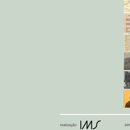
par
realização