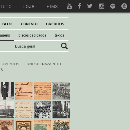
ITUTO
LOJA
+ IMS
BLOG
CONTATO
CRÉDITOS
magens
discos dedicados
textos
CUMENTOS
ERNESTO NAZARETH
ES