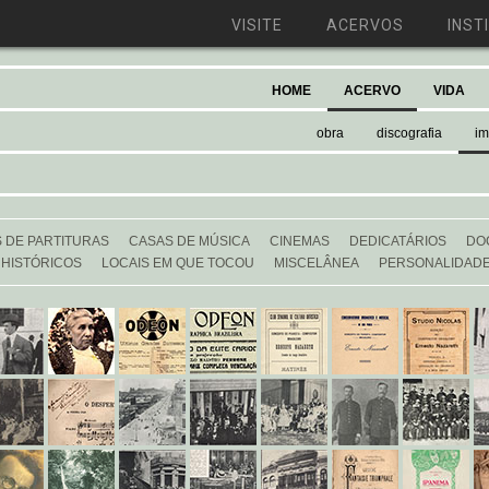
VISITE
ACERVOS
INST
HOME
ACERVO
VIDA
obra
discografia
i
 DE PARTITURAS
CASAS DE MÚSICA
CINEMAS
DEDICATÁRIOS
DO
 HISTÓRICOS
LOCAIS EM QUE TOCOU
MISCELÂNEA
PERSONALIDAD