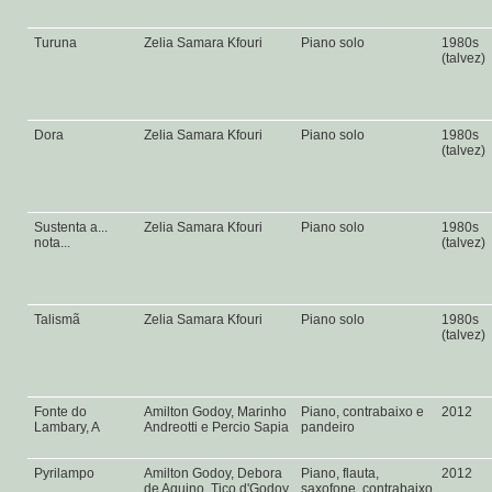
Turuna
Zelia Samara Kfouri
Piano solo
1980s
(talvez)
Dora
Zelia Samara Kfouri
Piano solo
1980s
(talvez)
Sustenta a...
Zelia Samara Kfouri
Piano solo
1980s
nota...
(talvez)
Talismã
Zelia Samara Kfouri
Piano solo
1980s
(talvez)
Fonte do
Amilton Godoy, Marinho
Piano, contrabaixo e
2012
Lambary, A
Andreotti e Percio Sapia
pandeiro
Pyrilampo
Amilton Godoy, Debora
Piano, flauta,
2012
de Aquino, Tico d'Godoy,
saxofone, contrabaixo