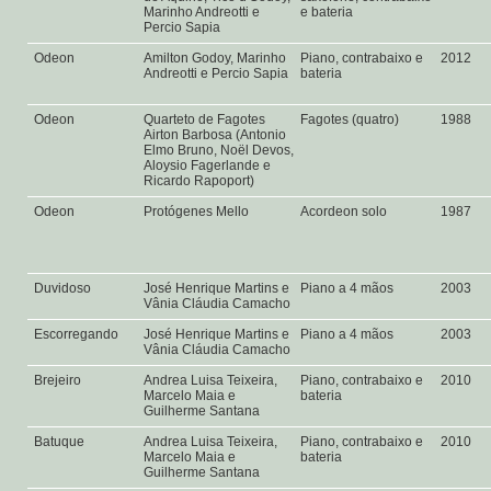
Marinho Andreotti e
e bateria
Percio Sapia
Odeon
Amilton Godoy, Marinho
Piano, contrabaixo e
2012
Andreotti e Percio Sapia
bateria
Odeon
Quarteto de Fagotes
Fagotes (quatro)
1988
Airton Barbosa (Antonio
Elmo Bruno, Noël Devos,
Aloysio Fagerlande e
Ricardo Rapoport)
Odeon
Protógenes Mello
Acordeon solo
1987
Duvidoso
José Henrique Martins e
Piano a 4 mãos
2003
Vânia Cláudia Camacho
Escorregando
José Henrique Martins e
Piano a 4 mãos
2003
Vânia Cláudia Camacho
Brejeiro
Andrea Luisa Teixeira,
Piano, contrabaixo e
2010
Marcelo Maia e
bateria
Guilherme Santana
Batuque
Andrea Luisa Teixeira,
Piano, contrabaixo e
2010
Marcelo Maia e
bateria
Guilherme Santana