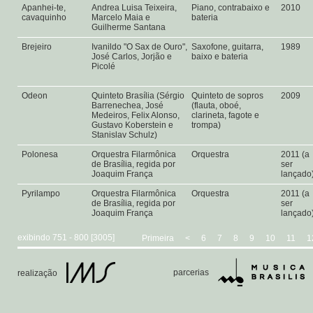
Apanhei-te,
Andrea Luisa Teixeira,
Piano, contrabaixo e
2010
cavaquinho
Marcelo Maia e
bateria
Guilherme Santana
Brejeiro
Ivanildo "O Sax de Ouro",
Saxofone, guitarra,
1989
José Carlos, Jorjão e
baixo e bateria
Picolé
Odeon
Quinteto Brasília (Sérgio
Quinteto de sopros
2009
Barrenechea, José
(flauta, oboé,
Medeiros, Felix Alonso,
clarineta, fagote e
Gustavo Koberstein e
trompa)
Stanislav Schulz)
Polonesa
Orquestra Filarmônica
Orquestra
2011 (a
de Brasília, regida por
ser
Joaquim França
lançado
Pyrilampo
Orquestra Filarmônica
Orquestra
2011 (a
de Brasília, regida por
ser
Joaquim França
lançado
exibindo 751 - 800 [3005]
Primeira
<
6
7
8
9
10
11
1
parcerias
realização