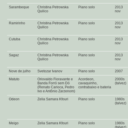
Sarambeque
Christina Petrowska
Piano solo
2013
Quilico
nov
Ramirinho
Christina Petrowska
Piano solo
2013
Quilico
nov
Cutuba
Christina Petrowska
Piano solo
2013
Quilico
nov
Sagaz
Christina Petrowska
Piano solo
2013
Quilico
nov
Nove de julho
Svetozar Ivanov
Piano solo
2007
Matuto
Oriovaldo Fioravante e
Acordeon,
2000s
Banda Forró sem Dó
cavaquinho,
(talvez)
(Renato Carioca, Pedro
contrabaixo e bateria
Ivo e Antônio Zarzenom)
Odeon
Zelia Samara Kfouri
Piano solo
1980s
(talvez)
Meigo
Zelia Samara Kfouri
Piano solo
1980s
(talvez)