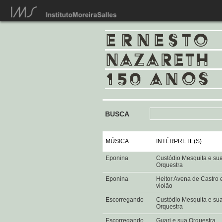
BUSCA
MÚSICA
INTÉRPRETE(S)
Eponina
Custódio Mesquita e su
Orquestra
Eponina
Heitor Avena de Castro 
violão
Escorregando
Custódio Mesquita e su
Orquestra
Escorregando
Guari e sua Orquestra