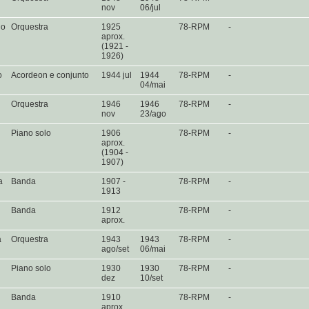
nov
06/jul
no
Orquestra
1925
78-RPM
-
aprox.
(1921 -
1926)
o
Acordeon e conjunto
1944 jul
1944
78-RPM
-
04/mai
Orquestra
1946
1946
78-RPM
-
nov
23/ago
Piano solo
1906
78-RPM
-
aprox.
(1904 -
1907)
a
Banda
1907 -
78-RPM
-
1913
Banda
1912
78-RPM
-
aprox.
a
Orquestra
1943
1943
78-RPM
-
ago/set
06/mai
Piano solo
1930
1930
78-RPM
-
dez
10/set
Banda
1910
78-RPM
-
aprox.