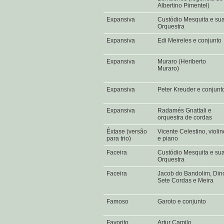
Albertino Pimentel)
Expansiva
Custódio Mesquita e su
Orquestra
Expansiva
Edi Meireles e conjunto
Expansiva
Muraro (Heriberto
Muraro)
Expansiva
Peter Kreuder e conjun
Expansiva
Radamés Gnattali e
orquestra de cordas
Êxtase (versão
Vicente Celestino, violin
para trio)
e piano
Faceira
Custódio Mesquita e su
Orquestra
Faceira
Jacob do Bandolim, Din
Sete Cordas e Meira
Famoso
Garoto e conjunto
Favorito
Artur Camilo