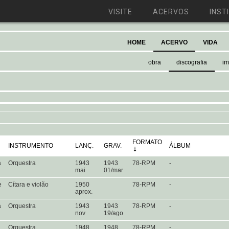
VISITE
ACERVOS
INST
HOME
ACERVO
VIDA
obra
discografia
i
FORMATO
INSTRUMENTO
LANÇ.
GRAV.
ÁLBUM
a
Orquestra
1943
1943
78-RPM
-
mai
01/mar
e
Cítara e violão
1950
78-RPM
-
aprox.
a
Orquestra
1943
1943
78-RPM
-
nov
19/ago
Orquestra
1948
1948
78-RPM
-