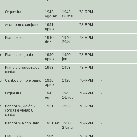
a
Orquestra
1943
1943
78-RPM
-
ago/set
06/mai
Acordeon e conjunto
1951
78-RPM
-
aprox.
Piano solo
1940
1940
78-RPM
-
dez
29/out
to
Piano e conjunto
1950
1950
78-RPM
-
aprox.
jan
Piano e orquestra de
1953
1953
78-RPM
-
cordas
o
Canto, violino e piano
1928
1928
78-RPM
-
aprox
a
Orquestra
1943
1943
78-RPM
-
out
16/ago
o
Bandolim, violão 7
1951
1952
78-RPM
-
cordas e violão 6
cordas
Bandolim e conjunto
1951 set
1950
78-RPM
-
27/mar
Piano solo
1906
78-RPM
-