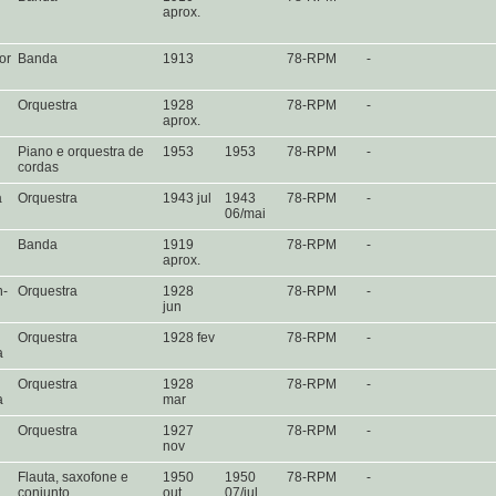
aprox.
or
Banda
1913
78-RPM
-
Orquestra
1928
78-RPM
-
aprox.
Piano e orquestra de
1953
1953
78-RPM
-
cordas
a
Orquestra
1943 jul
1943
78-RPM
-
06/mai
Banda
1919
78-RPM
-
aprox.
n-
Orquestra
1928
78-RPM
-
jun
Orquestra
1928 fev
78-RPM
-
a
Orquestra
1928
78-RPM
-
a
mar
n
Orquestra
1927
78-RPM
-
nov
Flauta, saxofone e
1950
1950
78-RPM
-
conjunto
out
07/jul