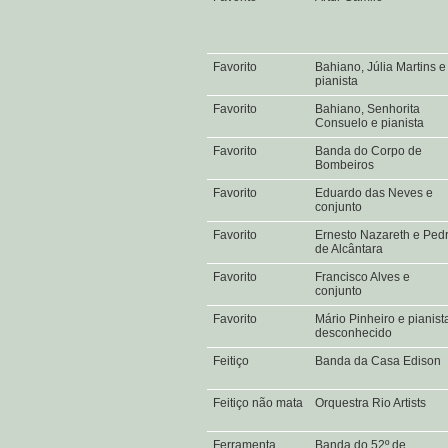
Favorito
Bahiano, Júlia Martins e
pianista
Favorito
Bahiano, Senhorita
Consuelo e pianista
Favorito
Banda do Corpo de
Bombeiros
Favorito
Eduardo das Neves e
conjunto
Favorito
Ernesto Nazareth e Ped
de Alcântara
Favorito
Francisco Alves e
conjunto
Favorito
Mário Pinheiro e pianist
desconhecido
Feitiço
Banda da Casa Edison
Feitiço não mata
Orquestra Rio Artists
Ferramenta
Banda do 52º de