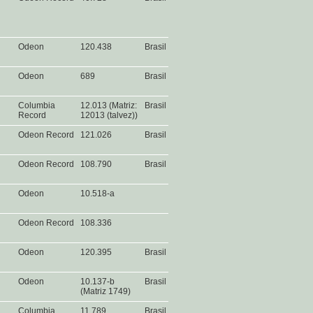
Odeon
120.438
Brasil
Odeon
689
Brasil
Columbia
12.013 (Matriz:
Brasil
Record
12013 (talvez))
Odeon Record
121.026
Brasil
Odeon Record
108.790
Brasil
Odeon
10.518-a
Odeon Record
108.336
Odeon
120.395
Brasil
Odeon
10.137-b
Brasil
(Matriz 1749)
Columbia
11.789
Brasil