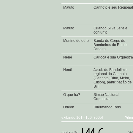
Matuto
Canhoto e seu Regiona
Matuto
Orlando Silva Leite e
conjunto
Menino de ouro
Banda do Corpo de
Bombeiros do Rio de
Janeiro
Nenê
Carioca e sua Orquestr
Nenê
Jacob do Bandolim e
regional do Canhoto
(Canhoto, Dino, Meira,
Gilson), participação de
Bill
O que há?
Simão Nacional
Orquestra
Odeon
Dilermando Reis
exibindo 101 - 150 [3005]
Prim
par
realização