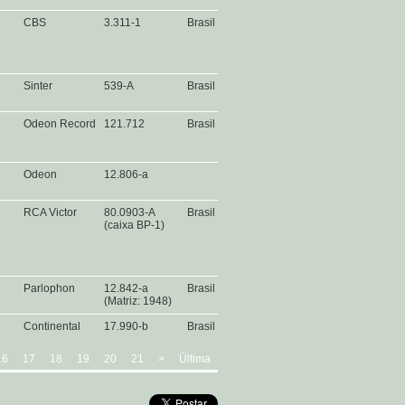
CBS
3.311-1
Brasil
Sinter
539-A
Brasil
Odeon Record
121.712
Brasil
Odeon
12.806-a
RCA Victor
80.0903-A
Brasil
(caixa BP-1)
Parlophon
12.842-a
Brasil
(Matriz: 1948)
Continental
17.990-b
Brasil
16
17
18
19
20
21
>
Última