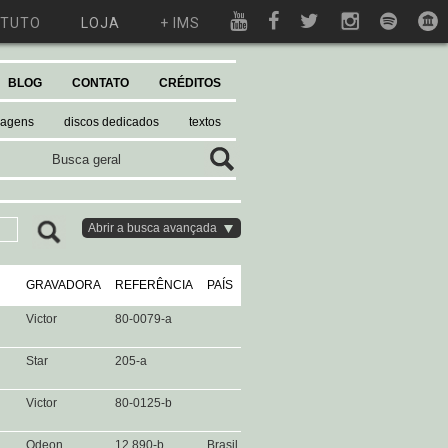
ITUTO
LOJA
+ IMS
BLOG
CONTATO
CRÉDITOS
magens
discos dedicados
textos
Abrir a busca avançada
GRAVADORA
REFERÊNCIA
PAÍS
Victor
80-0079-a
Star
205-a
Victor
80-0125-b
Odeon
12.890-b
Brasil