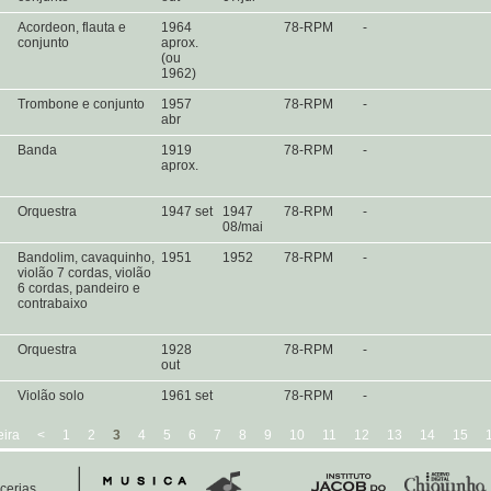
l
Acordeon, flauta e
1964
78-RPM
-
conjunto
aprox.
(ou
1962)
Trombone e conjunto
1957
78-RPM
-
abr
Banda
1919
78-RPM
-
aprox.
a
Orquestra
1947 set
1947
78-RPM
-
08/mai
Bandolim, cavaquinho,
1951
1952
78-RPM
-
violão 7 cordas, violão
6 cordas, pandeiro e
contrabaixo
Orquestra
1928
78-RPM
-
out
Violão solo
1961 set
78-RPM
-
eira
<
1
2
3
4
5
6
7
8
9
10
11
12
13
14
15
cerias