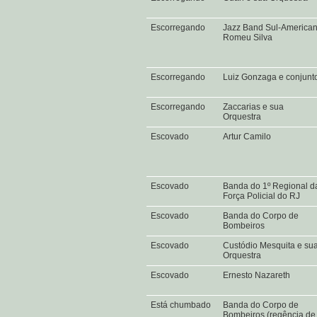
Escorregando
Jazz Band Sul-America
Romeu Silva
Escorregando
Luiz Gonzaga e conjunt
Escorregando
Zaccarias e sua
Orquestra
Escovado
Artur Camilo
Escovado
Banda do 1º Regional d
Força Policial do RJ
Escovado
Banda do Corpo de
Bombeiros
Escovado
Custódio Mesquita e su
Orquestra
Escovado
Ernesto Nazareth
Está chumbado
Banda do Corpo de
Bombeiros (regência de