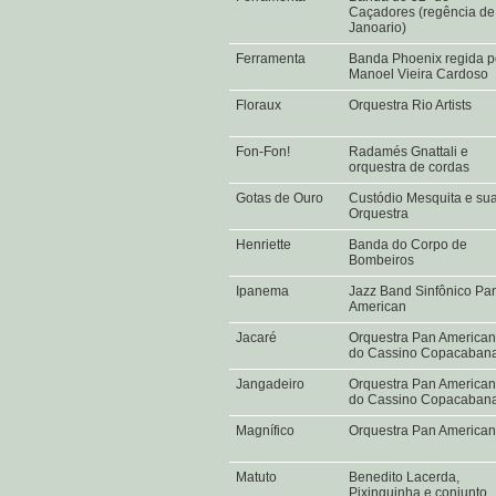
Caçadores (regência de
Janoario)
Ferramenta
Banda Phoenix regida p
Manoel Vieira Cardoso
Floraux
Orquestra Rio Artists
Fon-Fon!
Radamés Gnattali e
orquestra de cordas
Gotas de Ouro
Custódio Mesquita e su
Orquestra
Henriette
Banda do Corpo de
Bombeiros
Ipanema
Jazz Band Sinfônico Pa
American
Jacaré
Orquestra Pan American
do Cassino Copacaban
Jangadeiro
Orquestra Pan American
do Cassino Copacaban
Magnífico
Orquestra Pan America
Matuto
Benedito Lacerda,
Pixinguinha e conjunto