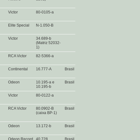
Victor
80-0105-a
Elite Special
N-1.050-B
Victor
34.689-b
(Matriz 52032-
1)
RCA Victor
82-5366-a
Continental
16.777-A
Brasil
Odeon
10.195-a e
Brasil
10.195-b
Victor
80-0122-a
RCA Victor
80.0902-B
Brasil
(caixa BP-1)
Odeon
13.172-b
Brasil
Odeon Record
40.728
Brasil