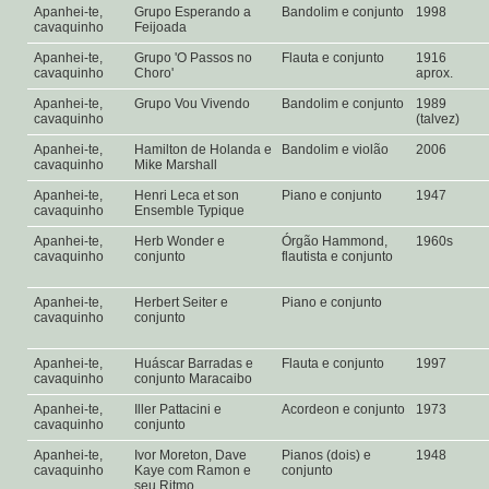
Apanhei-te,
Grupo Esperando a
Bandolim e conjunto
1998
cavaquinho
Feijoada
Apanhei-te,
Grupo 'O Passos no
Flauta e conjunto
1916
cavaquinho
Choro'
aprox.
Apanhei-te,
Grupo Vou Vivendo
Bandolim e conjunto
1989
cavaquinho
(talvez)
Apanhei-te,
Hamilton de Holanda e
Bandolim e violão
2006
cavaquinho
Mike Marshall
Apanhei-te,
Henri Leca et son
Piano e conjunto
1947
cavaquinho
Ensemble Typique
Apanhei-te,
Herb Wonder e
Órgão Hammond,
1960s
cavaquinho
conjunto
flautista e conjunto
Apanhei-te,
Herbert Seiter e
Piano e conjunto
cavaquinho
conjunto
Apanhei-te,
Huáscar Barradas e
Flauta e conjunto
1997
cavaquinho
conjunto Maracaibo
Apanhei-te,
Iller Pattacini e
Acordeon e conjunto
1973
cavaquinho
conjunto
Apanhei-te,
Ivor Moreton, Dave
Pianos (dois) e
1948
cavaquinho
Kaye com Ramon e
conjunto
seu Ritmo