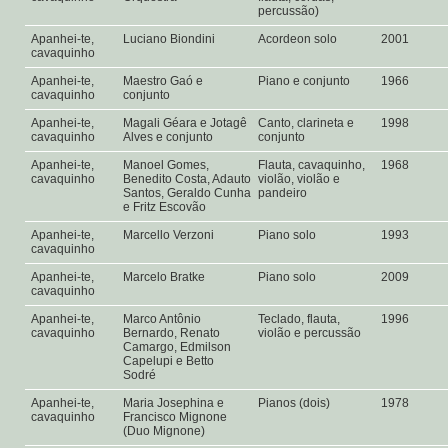
percussão)
Apanhei-te,
Luciano Biondini
Acordeon solo
2001
cavaquinho
Apanhei-te,
Maestro Gaó e
Piano e conjunto
1966
cavaquinho
conjunto
Apanhei-te,
Magali Géara e Jotagê
Canto, clarineta e
1998
cavaquinho
Alves e conjunto
conjunto
Apanhei-te,
Manoel Gomes,
Flauta, cavaquinho,
1968
cavaquinho
Benedito Costa, Adauto
violão, violão e
Santos, Geraldo Cunha
pandeiro
e Fritz Escovão
Apanhei-te,
Marcello Verzoni
Piano solo
1993
cavaquinho
Apanhei-te,
Marcelo Bratke
Piano solo
2009
cavaquinho
Apanhei-te,
Marco Antônio
Teclado, flauta,
1996
cavaquinho
Bernardo, Renato
violão e percussão
Camargo, Edmilson
Capelupi e Betto
Sodré
Apanhei-te,
Maria Josephina e
Pianos (dois)
1978
cavaquinho
Francisco Mignone
(Duo Mignone)