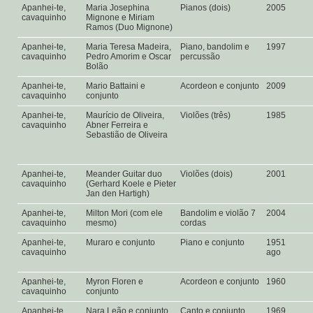
Apanhei-te,
Maria Josephina
Pianos (dois)
2005
cavaquinho
Mignone e Miriam
Ramos (Duo Mignone)
Apanhei-te,
Maria Teresa Madeira,
Piano, bandolim e
1997
cavaquinho
Pedro Amorim e Oscar
percussão
Bolão
Apanhei-te,
Mario Battaini e
Acordeon e conjunto
2009
cavaquinho
conjunto
Apanhei-te,
Maurício de Oliveira,
Violões (três)
1985
cavaquinho
Abner Ferreira e
Sebastião de Oliveira
Apanhei-te,
Meander Guitar duo
Violões (dois)
2001
cavaquinho
(Gerhard Koele e Pieter
Jan den Hartigh)
Apanhei-te,
Milton Mori (com ele
Bandolim e violão 7
2004
cavaquinho
mesmo)
cordas
Apanhei-te,
Muraro e conjunto
Piano e conjunto
1951
cavaquinho
ago
Apanhei-te,
Myron Floren e
Acordeon e conjunto
1960
cavaquinho
conjunto
Apanhei-te,
Nara Leão e conjunto
Canto e conjunto
1969