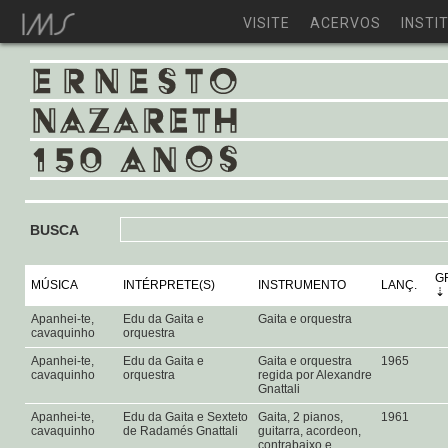
VISITE
ACERVOS
INSTI
BUSCA
G
MÚSICA
INTÉRPRETE(S)
INSTRUMENTO
LANÇ.
Apanhei-te,
Edu da Gaita e
Gaita e orquestra
cavaquinho
orquestra
Apanhei-te,
Edu da Gaita e
Gaita e orquestra
1965
cavaquinho
orquestra
regida por Alexandre
Gnattali
Apanhei-te,
Edu da Gaita e Sexteto
Gaita, 2 pianos,
1961
cavaquinho
de Radamés Gnattali
guitarra, acordeon,
contrabaixo e