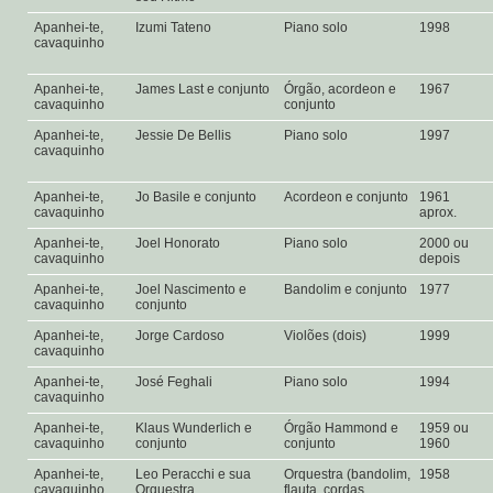
Apanhei-te,
Izumi Tateno
Piano solo
1998
cavaquinho
Apanhei-te,
James Last e conjunto
Órgão, acordeon e
1967
cavaquinho
conjunto
Apanhei-te,
Jessie De Bellis
Piano solo
1997
cavaquinho
Apanhei-te,
Jo Basile e conjunto
Acordeon e conjunto
1961
cavaquinho
aprox.
Apanhei-te,
Joel Honorato
Piano solo
2000 ou
cavaquinho
depois
Apanhei-te,
Joel Nascimento e
Bandolim e conjunto
1977
cavaquinho
conjunto
Apanhei-te,
Jorge Cardoso
Violões (dois)
1999
cavaquinho
Apanhei-te,
José Feghali
Piano solo
1994
cavaquinho
Apanhei-te,
Klaus Wunderlich e
Órgão Hammond e
1959 ou
cavaquinho
conjunto
conjunto
1960
Apanhei-te,
Leo Peracchi e sua
Orquestra (bandolim,
1958
cavaquinho
Orquestra
flauta, cordas,