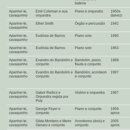
bateria
Apanhei-te,
Emil Coleman e sua
Piano e orquestra
1950s
cavaquinho
orquestra
(talvez)
Apanhei-te,
Ethel Smith
Órgão e percussão
1942
cavaquinho
Apanhei-te,
Eudóxia de Barros
Piano solo
1995
cavaquinho
Apanhei-te,
Eudóxia de Barros
Piano solo
1963
cavaquinho
Apanhei-te,
Evandro do Bandolim e
Bandolim, piano,
1988
cavaquinho
conjunto
flauta e conjunto
Apanhei-te,
Evandro do Bandolim e
Bandolim, acordeon
1997
cavaquinho
conjunto
e conjunto
Apanhei-te,
Gabor Radics e
Violino e orquestra
1967
cavaquinho
Orquestra regida por
Poly
Apanhei-te,
George Feyer e
Piano e conjunto
1959
cavaquinho
conjunto
aprox.
Apanhei-te,
Gilda Montans e Meire
Acordeons (dois) e
2005
cavaquinho
Genaro e conjunto
conjunto
aprox.