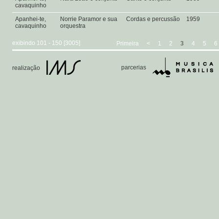
cavaquinho
Apanhei-te,
Norrie Paramor e sua
Cordas e percussão
1959
cavaquinho
orquestra
exibindo 101 - 150 [3005]
Primeira
<
1
2
3
4
5
6
parcerias
realização