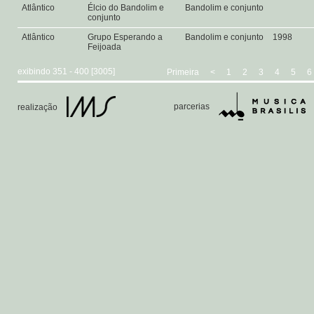
Atlântico
Élcio do Bandolim e
Bandolim e conjunto
conjunto
Atlântico
Grupo Esperando a
Bandolim e conjunto
1998
Feijoada
exibindo 351 - 400 [3005]
Primeira
<
1
2
3
4
5
6
parcerias
realização