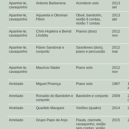
Apanhei-te,
Antonio Barberena
Acordeon solo
2013
cavaquinho
set
Apanhei-te,
Aquarela e Oboman
Oboé, bandolim,
2013
cavaquinho
Fillon
violão 6 cordas,
abr
violão 7 cordas
Apanhei-te,
Chris Hopkins e Bernd
Pianos (dois)
2012
cavaquinho
Lhotzky
nov
Apanhei-te,
Flávio Sandoval e
Saxofones (dois),
2012
cavaquinho
conjunto
piano e percussão
mai
Apanhei-te,
Mauricio Náder
Piano solo
2012
cavaquinho
nov
Arreliado
Miguel Proença
Piano solo
1987
Arreliado
Ronaldo do Bandolim e
Bandolim e conjunto
2009
conjunto
Arreliado
Quarteto Maogani
Violões (quatro)
2014
Arreliado
Grupo Papo de Anjo
Flauta, clarinete,
2015
cavaquinho, violão
seis cordas, violão