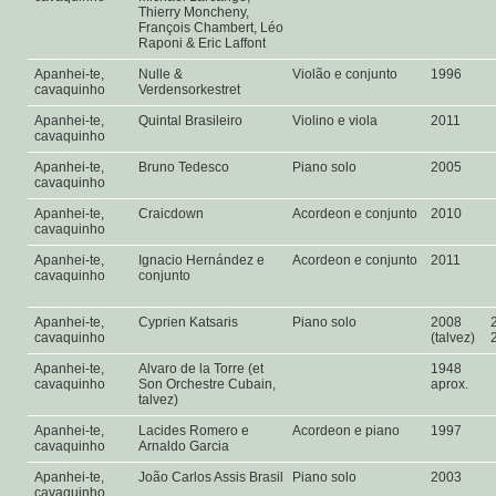
Thierry Moncheny,
François Chambert, Léo
Raponi & Eric Laffont
Apanhei-te,
Nulle &
Violão e conjunto
1996
cavaquinho
Verdensorkestret
Apanhei-te,
Quintal Brasileiro
Violino e viola
2011
cavaquinho
Apanhei-te,
Bruno Tedesco
Piano solo
2005
cavaquinho
Apanhei-te,
Craicdown
Acordeon e conjunto
2010
cavaquinho
Apanhei-te,
Ignacio Hernández e
Acordeon e conjunto
2011
cavaquinho
conjunto
Apanhei-te,
Cyprien Katsaris
Piano solo
2008
cavaquinho
(talvez)
Apanhei-te,
Alvaro de la Torre (et
1948
cavaquinho
Son Orchestre Cubain,
aprox.
talvez)
Apanhei-te,
Lacides Romero e
Acordeon e piano
1997
cavaquinho
Arnaldo Garcia
Apanhei-te,
João Carlos Assis Brasil
Piano solo
2003
cavaquinho