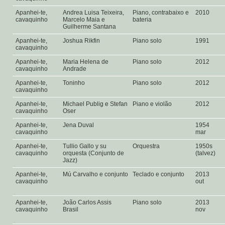
Apanhei-te,
Andrea Luisa Teixeira,
Piano, contrabaixo e
2010
cavaquinho
Marcelo Maia e
bateria
Guilherme Santana
Apanhei-te,
Joshua Rikfin
Piano solo
1991
cavaquinho
Apanhei-te,
Maria Helena de
Piano solo
2012
cavaquinho
Andrade
Apanhei-te,
Toninho
Piano solo
2012
cavaquinho
Apanhei-te,
Michael Publig e Stefan
Piano e violão
2012
cavaquinho
Oser
Apanhei-te,
Jena Duval
1954
cavaquinho
mar
Apanhei-te,
Tullio Gallo y su
Orquestra
1950s
cavaquinho
orquesta (Conjunto de
(talvez)
Jazz)
Apanhei-te,
Mú Carvalho e conjunto
Teclado e conjunto
2013
cavaquinho
out
Apanhei-te,
João Carlos Assis
Piano solo
2013
cavaquinho
Brasil
nov