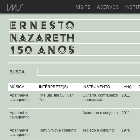
VISITE
ACERVOS
INSTI
BUSCA
MÚSICA
INTÉRPRETE(S)
INSTRUMENTO
LANÇ.
Apanhei-te,
The Big Jim Sullivan
Guitarra, contrabaixo
2011
cavaquinho
Trio
e percussão
Apanhei-te,
Acordeon e conjunto
2011
cavaquinho
Apanhei-te,
Tony Smith e conjunto
Teclado e conjunto
1978
cavaquinho