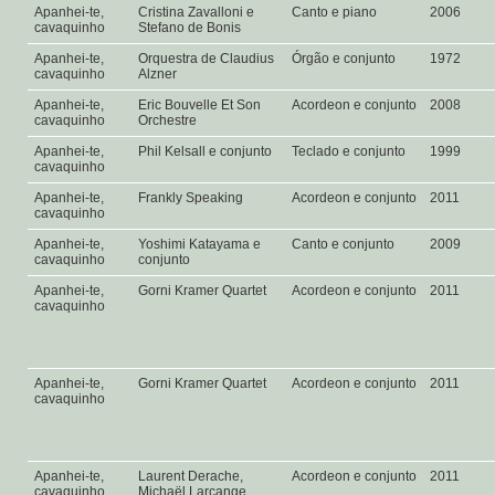
Apanhei-te,
Cristina Zavalloni e
Canto e piano
2006
cavaquinho
Stefano de Bonis
Apanhei-te,
Orquestra de Claudius
Órgão e conjunto
1972
cavaquinho
Alzner
Apanhei-te,
Eric Bouvelle Et Son
Acordeon e conjunto
2008
cavaquinho
Orchestre
Apanhei-te,
Phil Kelsall e conjunto
Teclado e conjunto
1999
cavaquinho
Apanhei-te,
Frankly Speaking
Acordeon e conjunto
2011
cavaquinho
Apanhei-te,
Yoshimi Katayama e
Canto e conjunto
2009
cavaquinho
conjunto
Apanhei-te,
Gorni Kramer Quartet
Acordeon e conjunto
2011
cavaquinho
Apanhei-te,
Gorni Kramer Quartet
Acordeon e conjunto
2011
cavaquinho
Apanhei-te,
Laurent Derache,
Acordeon e conjunto
2011
cavaquinho
Michaël Larcange,