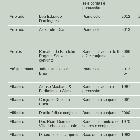
sete cordas e
percussão
Arrojado
Luiz Eduardo
Piano solo
2012
Domingues
Arrojado
Alexandre Dias
Piano solo
2013
Arrufos
Ronaldo do Bandolim,
Bandolim, violão de 6
2006
Rogério Souza e
e 7 e conjunto
set
conjunto
Até que enfim...
João Carlos Assis
Piano solo
2013
Brasil
nov
Atlântico
Afonso Machado &
Bandolim, violão e
1997
Bartholomeu Wiese
percussão
Atlântico
Conjunto Doce de
Bandolim e conjunto
2001
Coco
Atlântico
Danilo Brito e conjunto
Bandolim e conjunto
2000
Atlântico
Déo Rian, Quinteto
Bandolim, quinteto de
1970
Villa-Lobos e conjunto
sopros e conjunto
Atlântico
Dirceu Leite e conjunto
Saxofone e conjunto
1993