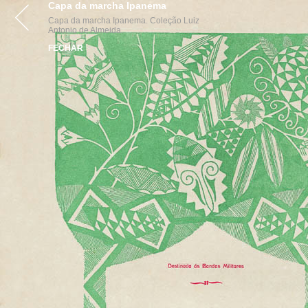
Capa da marcha Ipanema
Capa da marcha Ipanema. Coleção Luiz
Antonio de Almeida.
FECHAR
par
realização