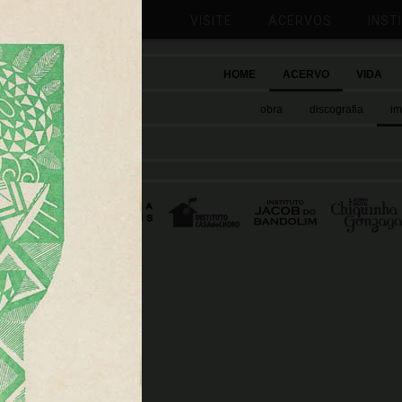
VISITE
ACERVOS
INST
HOME
ACERVO
VIDA
obra
discografia
i
cerias