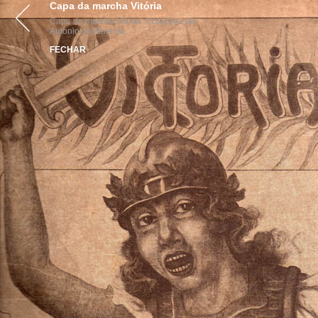
Capa da marcha Vitória
Capa da marcha Vitória. Coleção Luiz
Antonio de Almeida.
FECHAR
par
realização