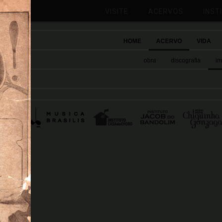
VISITE
ACERVOS
INST
HOME
ACERVO
VIDA
obra
discografia
i
cerias