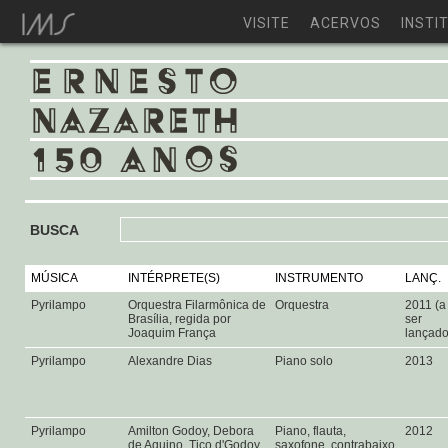
VISITE
ACERVOS
INSTI
BUSCA
MÚSICA
INTÉRPRETE(S)
INSTRUMENTO
LANÇ.
Pyrilampo
Orquestra Filarmônica de
Orquestra
2011 (a
Brasília, regida por
ser
Joaquim França
lançad
Pyrilampo
Alexandre Dias
Piano solo
2013
Pyrilampo
Amilton Godoy, Debora
Piano, flauta,
2012
de Aquino, Tico d'Godoy,
saxofone, contrabaixo