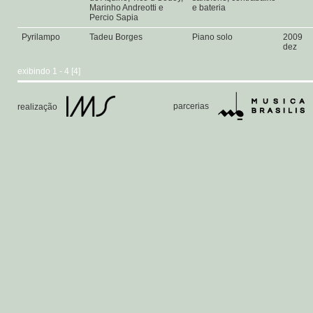
Marinho Andreotti e
e bateria
Percio Sapia
Pyrilampo
Tadeu Borges
Piano solo
2009
dez
exibindo 1 - 4 [4]
parcerias
realização