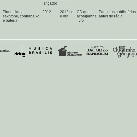
lançado)
Piano, flauta,
2012
2012 set
CD que
Partituras publicitárias
saxofone, contrabaixo
e out
acompanha
antes do rádio
e bateria
livro
cerias