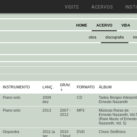
VISITE
ACERVOS
INST
HOME
ACERVO
VIDA
obra
discografia
i
GRAV.
INSTRUMENTO
LANÇ.
FORMATO
ÁLBUM
Piano solo
2009
CD
Tadeu Borges Interpre
dez
Ernesto Nazareth
Piano solo
2013
2007 -
MP3
Músicas Raras de
2012
Ernesto Nazareth, Vol.
(Rare Music of Ernesto
Nazareth, Vol. 5)
Orquestra
2011 (a
2010
DVD
Choro Sinfônico
ser
13/out