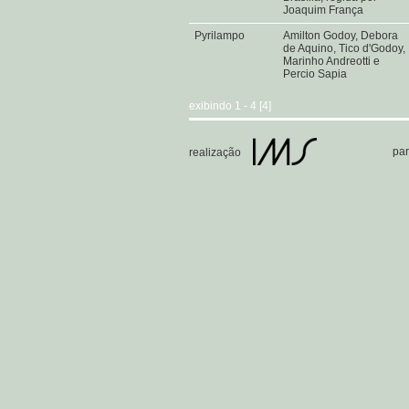
Joaquim França
Pyrilampo
Amilton Godoy, Debora
de Aquino, Tico d'Godoy,
Marinho Andreotti e
Percio Sapia
exibindo 1 - 4 [4]
par
realização