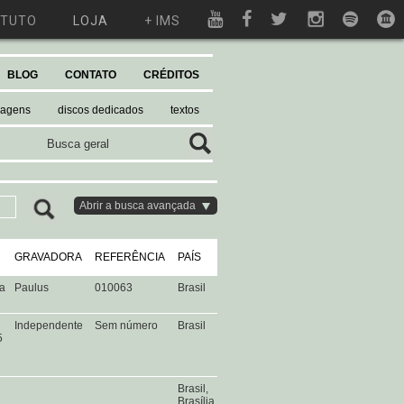
ITUTO
LOJA
+ IMS
BLOG
CONTATO
CRÉDITOS
magens
discos dedicados
textos
Abrir a busca avançada
GRAVADORA
REFERÊNCIA
PAÍS
ta
Paulus
010063
Brasil
Independente
Sem número
Brasil
5
Brasil,
Brasília