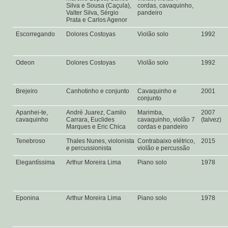
Silva e Sousa (Caçula),
cordas, cavaquinho,
Valter Silva, Sérgio
pandeiro
Prata e Carlos Agenor
Escorregando
Dolores Costoyas
Violão solo
1992
Odeon
Dolores Costoyas
Violão solo
1992
Brejeiro
Canhotinho e conjunto
Cavaquinho e
2001
conjunto
Apanhei-te,
André Juarez, Camilo
Marimba,
2007
cavaquinho
Carrara, Euclides
cavaquinho, violão 7
(talvez)
Marques e Eric Chica
cordas e pandeiro
Tenebroso
Thales Nunes, violonista
Contrabaixo elétrico,
2015
e percussionista
violão e percussão
Elegantíssima
Arthur Moreira Lima
Piano solo
1978
Eponina
Arthur Moreira Lima
Piano solo
1978