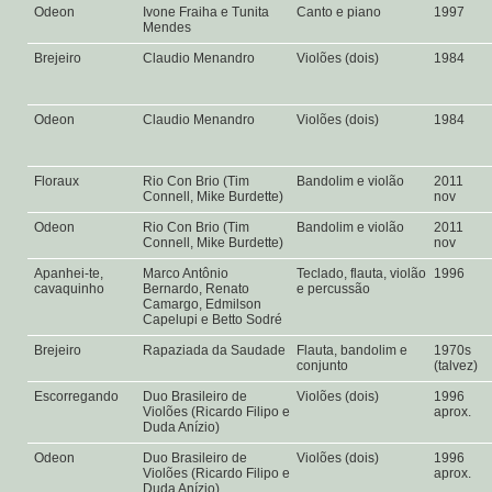
Odeon
Ivone Fraiha e Tunita
Canto e piano
1997
Mendes
Brejeiro
Claudio Menandro
Violões (dois)
1984
Odeon
Claudio Menandro
Violões (dois)
1984
Floraux
Rio Con Brio (Tim
Bandolim e violão
2011
Connell, Mike Burdette)
nov
Odeon
Rio Con Brio (Tim
Bandolim e violão
2011
Connell, Mike Burdette)
nov
Apanhei-te,
Marco Antônio
Teclado, flauta, violão
1996
cavaquinho
Bernardo, Renato
e percussão
Camargo, Edmilson
Capelupi e Betto Sodré
Brejeiro
Rapaziada da Saudade
Flauta, bandolim e
1970s
conjunto
(talvez)
Escorregando
Duo Brasileiro de
Violões (dois)
1996
Violões (Ricardo Filipo e
aprox.
Duda Anízio)
Odeon
Duo Brasileiro de
Violões (dois)
1996
Violões (Ricardo Filipo e
aprox.
Duda Anízio)