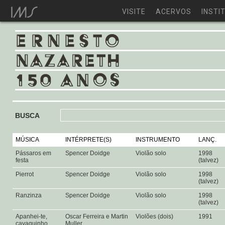
VISITE
ACERVOS
INSTI
BUSCA
MÚSICA
INTÉRPRETE(S)
INSTRUMENTO
LANÇ.
Pássaros em
Spencer Doidge
Violão solo
1998
festa
(talvez)
Pierrot
Spencer Doidge
Violão solo
1998
(talvez)
Ranzinza
Spencer Doidge
Violão solo
1998
(talvez)
Apanhei-te,
Oscar Ferreira e Martin
Violões (dois)
1991
cavaquinho
Muller