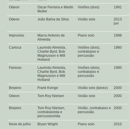
Odeon
Oscar Ferreira e Martin
Violões (dois)
1991
Muller
Odeon
João Bahia da Silva
Violão solo
2013
jun
Improviso
Marco Antonio de
Piano solo
1998
Almeida
Carioca
Laurindo Almeida,
Violões (dois),
1980
Charlie Byrd, Bob
contrabaixo e
Magnusson e Milt
percussão
Holland
Famoso
Laurindo Almeida,
Violões (dois),
1980
Charlie Byrd, Bob
contrabaixo e
Magnusson e Milt
percussão
Holland
Brejeiro
Frank Kvinge
Violão solo (talvez)
2000
Odeon
Tom Roy Nielsen
Violão solo
2000
Brejeiro
Tom Roy Nielsen,
Violão, contrabaixo e
2000
contrabaixista e
percussão
percussionista
Nove de julho
Bryan Wright
Piano solo
2010