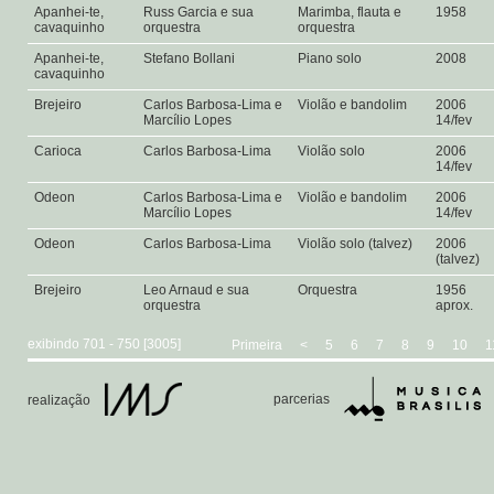
Apanhei-te,
Russ Garcia e sua
Marimba, flauta e
1958
cavaquinho
orquestra
orquestra
Apanhei-te,
Stefano Bollani
Piano solo
2008
cavaquinho
Brejeiro
Carlos Barbosa-Lima e
Violão e bandolim
2006
Marcílio Lopes
14/fev
Carioca
Carlos Barbosa-Lima
Violão solo
2006
14/fev
Odeon
Carlos Barbosa-Lima e
Violão e bandolim
2006
Marcílio Lopes
14/fev
Odeon
Carlos Barbosa-Lima
Violão solo (talvez)
2006
(talvez)
Brejeiro
Leo Arnaud e sua
Orquestra
1956
orquestra
aprox.
exibindo 701 - 750 [3005]
Primeira
<
5
6
7
8
9
10
1
parcerias
realização