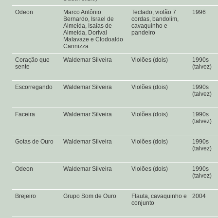
Odeon
Marco Antônio
Teclado, violão 7
1996
Bernardo, Israel de
cordas, bandolim,
Almeida, Isaías de
cavaquinho e
Almeida, Dorival
pandeiro
Malavaze e Clodoaldo
Cannizza
Coração que
Waldemar Silveira
Violões (dois)
1990s
sente
(talvez)
Escorregando
Waldemar Silveira
Violões (dois)
1990s
(talvez)
Faceira
Waldemar Silveira
Violões (dois)
1990s
(talvez)
Gotas de Ouro
Waldemar Silveira
Violões (dois)
1990s
(talvez)
Odeon
Waldemar Silveira
Violões (dois)
1990s
(talvez)
Brejeiro
Grupo Som de Ouro
Flauta, cavaquinho e
2004
conjunto