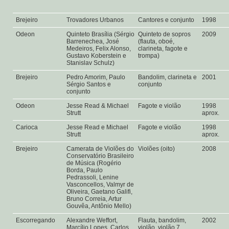
Brejeiro
Trovadores Urbanos
Cantores e conjunto
1998
Odeon
Quinteto Brasília (Sérgio
Quinteto de sopros
2009
Barrenechea, José
(flauta, oboé,
Medeiros, Felix Alonso,
clarineta, fagote e
Gustavo Koberstein e
trompa)
Stanislav Schulz)
Brejeiro
Pedro Amorim, Paulo
Bandolim, clarineta e
2001
Sérgio Santos e
conjunto
conjunto
Odeon
Jesse Read & Michael
Fagote e violão
1998
Strutt
aprox.
Carioca
Jesse Read e Michael
Fagote e violão
1998
Strutt
aprox.
Brejeiro
Camerata de Violões do
Violões (oito)
2008
Conservatório Brasileiro
de Música (Rogério
Borda, Paulo
Pedrassoli, Lenine
Vasconcellos, Valmyr de
Oliveira, Gaetano Galifi,
Bruno Correia, Artur
Gouvêa, Antônio Mello)
Escorregando
Alexandre Weffort,
Flauta, bandolim,
2002
Marcílio Lopes, Carlos
violão, violão 7