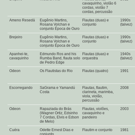
cavaquinho, violão 6
cordas, violão 7
cordas, percussão
Ameno Resedá
Eugênio Martins,
Flautas (duas) e
1990s
Rosana Volchan e
conjunto
(talvez)
conjunto Época de Ouro
Brejeiro
Eugênio Martins,
Flautas (duas) e
1990s
Rosana Volchan e
conjunto
(talvez)
conjunto Época de Ouro
Apanhei-te,
Edmundo Ros and his
Flautas (duas) e
1940s
cavaquinho
Rumba Band, flauta solo
orquestra
(talvez)
de Pedro Edge
Odeon
Os Flautistas do Rio
Flautas (quatro)
1991
Escorregando
SaGrama e Yamandú
Flautas, flautim,
2008
Costa
clarineta, marimba,
viola, violão,
percussão
Odeon
Rapaziada do Brás
Flautas, violões,
2003
(Wagner Ortiz, Edsinho
cavaquinho e
7 Cordas, Elvis e Edson
pandeiro
de Melo)
Cuéra
Odette Ernest Dias e
Flautim e conjunto
1981
conjunto