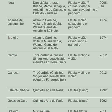
Ideal
Daniel Allain, Israel
Flauta, violão 7
2008
Bueno, Marco Bertaglia,
cordas, violão 6
jan
Arnaldinho do Cavaco e
cordas, cavaquinho e
Guta do Pandeiro
pandeiro.
Apanhei-te,
Altamiro Carrilho,
Flauta, violão,
1974
cavaquinho
Voltaire Muniz de Sá,
cavaquinho e
Walmar Gama de
pandeiro
Amorim e Sá Neto,
Brejeiro
Altamiro Carrilho,
Flauta, violão,
1974
Voltaire Muniz de Sá,
cavaquinho e
Walmar Gama de
pandeiro
Amorim e Sá Neto,
Garoto
TrioConBrio (Christina
Flauta, violino e
2012
Singer, Andreea Alcalde
violão
e Andrea Förderreuther)
Carioca
TrioConBrio (Christina
Flauta, violino e
2012
Singer, Andreea Alcalde
violão
e Andrea Förderreuther)
Está chumbado
Quintette Aria de Paris
Flautas (cinco)
1992
Gotas de Ouro
Quintette Aria de Paris
Flautas (cinco)
1992
Brejeiro
Mistura Fina
Flautas (dois),
2011