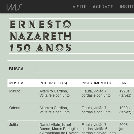
VISITE
ACERVOS
INSTI
BUSCA
MÚSICA
INTÉRPRETE(S)
INSTRUMENTO
LANÇ.
Matuto
Altamiro Carrilho,
Flauta, violão 7
1990s
Voltaire e conjunto
cordas e conjunto
(talvez)
Odeon
Altamiro Carrilho,
Flauta, violão 7
1990s
Voltaire e conjunto
cordas e conjunto
(talvez)
Julita
Daniel Allain, Israel
Flauta, violão 7
2008
Bueno, Marco Bertaglia
cordas, violão 6
jan
e Arnaldinho do Cavaco
cordas e cavaquinho