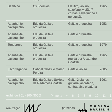
Bambino
Os Boêmios
Flautim, violino,
1965
saxofone, violão 7
cordas, cavaquinho e
percussão
Apanhei-te,
Edu da Gaita e
Gaita e orquestra
1953
cavaquinho
orquestra
Apanhei-te,
Edu da Gaita e
Gaita e orquestra
cavaquinho
orquestra
Tenebroso
Edu da Gaita e
Gaita e orquestra
1979
orquestra
Apanhei-te,
Edu da Gaita e
Gaita e orquestra
1965
cavaquinho
orquestra
regida por Alexandre
Gnattali
Escorregando
Gabriel Grossi e Marco
Gaita e violão
2005
Pereira
Apanhei-te,
Edu da Gaita e Sexteto
Gaita, 2 pianos,
1961
cavaquinho
de Radamés Gnattali
guitarra, acordeon,
contrabaixo e bateria
exibindo 751 - 800 [3005]
Primeira
<
6
7
8
9
10
11
1
parcerias
realização