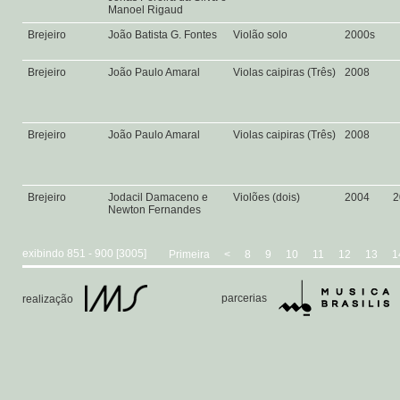
Manoel Rigaud
Brejeiro
João Batista G. Fontes
Violão solo
2000s
Brejeiro
João Paulo Amaral
Violas caipiras (Três)
2008
Brejeiro
João Paulo Amaral
Violas caipiras (Três)
2008
Brejeiro
Jodacil Damaceno e
Violões (dois)
2004
2
Newton Fernandes
exibindo 851 - 900 [3005]
Primeira
<
8
9
10
11
12
13
1
parcerias
realização