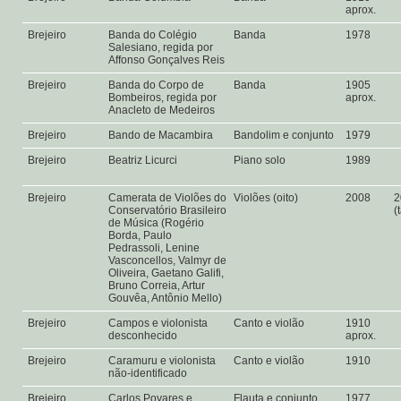
aprox.
Brejeiro
Banda do Colégio
Banda
1978
Salesiano, regida por
Affonso Gonçalves Reis
Brejeiro
Banda do Corpo de
Banda
1905
Bombeiros, regida por
aprox.
Anacleto de Medeiros
Brejeiro
Bando de Macambira
Bandolim e conjunto
1979
Brejeiro
Beatriz Licurci
Piano solo
1989
Brejeiro
Camerata de Violões do
Violões (oito)
2008
2
Conservatório Brasileiro
(
de Música (Rogério
Borda, Paulo
Pedrassoli, Lenine
Vasconcellos, Valmyr de
Oliveira, Gaetano Galifi,
Bruno Correia, Artur
Gouvêa, Antônio Mello)
Brejeiro
Campos e violonista
Canto e violão
1910
desconhecido
aprox.
Brejeiro
Caramuru e violonista
Canto e violão
1910
não-identificado
Brejeiro
Carlos Poyares e
Flauta e conjunto
1977