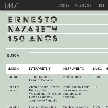
VISITE
ACERVOS
INSTI
BUSCA
MÚSICA
INTÉRPRETE(S)
INSTRUMENTO
LANÇ.
G
Batuque
Turíbio Santos e
Violões (dois)
1999
Leandro Carvalho
Beija-flor
Antônio Adolfo, Ricado
Piano, violino, flauta,
1981
(polca)
Benicio, Celso
violão sete cordas,
Woltzenlogel, Dino Sete
contrabaixo e
Cordas, Ernesto e
pandeiro
Jorginho do Pandeiro
Beija-flor
Quinteto Villa-Lobos,
Quinteto de sopros,
2005
2