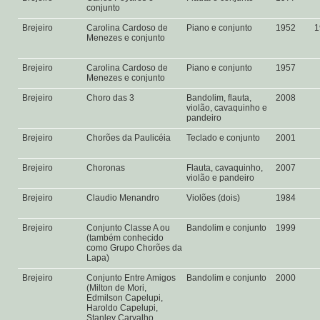
conjunto
Brejeiro
Carolina Cardoso de
Piano e conjunto
1952
1
Menezes e conjunto
Brejeiro
Carolina Cardoso de
Piano e conjunto
1957
Menezes e conjunto
Brejeiro
Choro das 3
Bandolim, flauta,
2008
violão, cavaquinho e
pandeiro
Brejeiro
Chorões da Paulicéia
Teclado e conjunto
2001
Brejeiro
Choronas
Flauta, cavaquinho,
2007
violão e pandeiro
Brejeiro
Claudio Menandro
Violões (dois)
1984
Brejeiro
Conjunto Classe A ou
Bandolim e conjunto
1999
(também conhecido
como Grupo Chorões da
Lapa)
Brejeiro
Conjunto Entre Amigos
Bandolim e conjunto
2000
(Milton de Mori,
Edmilson Capelupi,
Haroldo Capelupi,
Stanley Carvalho,