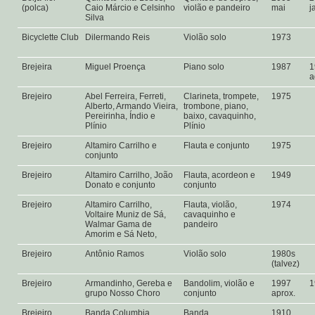
(polca)
Caio Márcio e Celsinho
violão e pandeiro
mai
j
Silva
Bicyclette Club
Dilermando Reis
Violão solo
1973
Brejeira
Miguel Proença
Piano solo
1987
1
a
Brejeiro
Abel Ferreira, Ferreti,
Clarineta, trompete,
1975
Alberto, Armando Vieira,
trombone, piano,
Pereirinha, Índio e
baixo, cavaquinho,
Plínio
Plínio
Brejeiro
Altamiro Carrilho e
Flauta e conjunto
1975
conjunto
Brejeiro
Altamiro Carrilho, João
Flauta, acordeon e
1949
Donato e conjunto
conjunto
Brejeiro
Altamiro Carrilho,
Flauta, violão,
1974
Voltaire Muniz de Sá,
cavaquinho e
Walmar Gama de
pandeiro
Amorim e Sá Neto,
Brejeiro
Antônio Ramos
Violão solo
1980s
(talvez)
Brejeiro
Armandinho, Gereba e
Bandolim, violão e
1997
1
grupo Nosso Choro
conjunto
aprox.
Brejeiro
Banda Columbia
Banda
1910