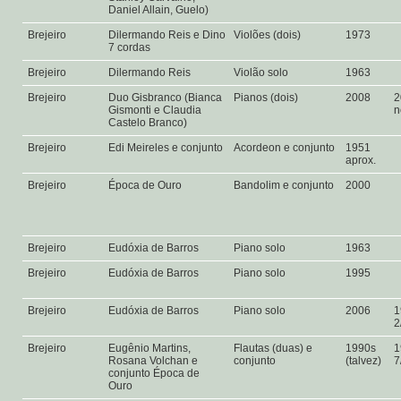
Daniel Allain, Guelo)
Brejeiro
Dilermando Reis e Dino
Violões (dois)
1973
7 cordas
Brejeiro
Dilermando Reis
Violão solo
1963
Brejeiro
Duo Gisbranco (Bianca
Pianos (dois)
2008
2
Gismonti e Claudia
n
Castelo Branco)
Brejeiro
Edi Meireles e conjunto
Acordeon e conjunto
1951
aprox.
Brejeiro
Época de Ouro
Bandolim e conjunto
2000
Brejeiro
Eudóxia de Barros
Piano solo
1963
Brejeiro
Eudóxia de Barros
Piano solo
1995
Brejeiro
Eudóxia de Barros
Piano solo
2006
1
2
Brejeiro
Eugênio Martins,
Flautas (duas) e
1990s
1
Rosana Volchan e
conjunto
(talvez)
7
conjunto Época de
Ouro