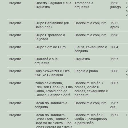
Brejeiro
Gilberto Gagliardi e sua
Trombone e
1958
1
Orquestra
orquestra
jul/ago
2
o
2
Brejeiro
Grupo Bahianinho (ou
Bandolim e conjunto
1912
Baianinho)
aprox.
Brejeiro
Grupo Esperando a
Bandolim e conjunto
1998
Feijoada
Brejeiro
Grupo Som de Ouro
Flauta, cavaquinho e
2004
conjunto
Brejeiro
Guaraná e sua
Orquestra
1957
orquestra
Brejeiro
Hary Schweizer e Elza
Fagote e piano
2006
2
Kazuko Gushikem
d
Brejeiro
Izaías de Almeida,
Bandolim, violão 7
2007
Edmilson Capelupi, Lula
cordas, violão 6
Gama, Arnaldinho do
cordas, cavaquinho e
Cavaco, Betinho Sodré
pandeiro
Brejeiro
Jacob do Bandolim e
Bandolim e conjunto
1967
conjunto
out
Brejeiro
Jacob do Bandolim,
Bandolim, violão 6,
1971
1
Cesar Faria, Damázio
violão 7, cavaquinho
Baptista de Souza Filho,
e percussão
Jonas Pereira da Silva e