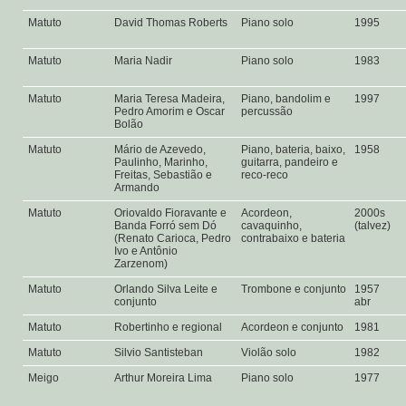
Matuto
David Thomas Roberts
Piano solo
1995
Matuto
Maria Nadir
Piano solo
1983
Matuto
Maria Teresa Madeira,
Piano, bandolim e
1997
Pedro Amorim e Oscar
percussão
Bolão
Matuto
Mário de Azevedo,
Piano, bateria, baixo,
1958
Paulinho, Marinho,
guitarra, pandeiro e
Freitas, Sebastião e
reco-reco
Armando
Matuto
Oriovaldo Fioravante e
Acordeon,
2000s
Banda Forró sem Dó
cavaquinho,
(talvez)
(Renato Carioca, Pedro
contrabaixo e bateria
Ivo e Antônio
Zarzenom)
Matuto
Orlando Silva Leite e
Trombone e conjunto
1957
conjunto
abr
Matuto
Robertinho e regional
Acordeon e conjunto
1981
Matuto
Silvio Santisteban
Violão solo
1982
Meigo
Arthur Moreira Lima
Piano solo
1977