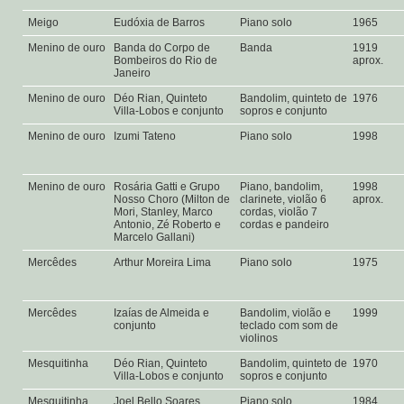
Meigo
Eudóxia de Barros
Piano solo
1965
Menino de ouro
Banda do Corpo de
Banda
1919
Bombeiros do Rio de
aprox.
Janeiro
Menino de ouro
Déo Rian, Quinteto
Bandolim, quinteto de
1976
Villa-Lobos e conjunto
sopros e conjunto
Menino de ouro
Izumi Tateno
Piano solo
1998
Menino de ouro
Rosária Gatti e Grupo
Piano, bandolim,
1998
Nosso Choro (Milton de
clarinete, violão 6
aprox.
Mori, Stanley, Marco
cordas, violão 7
Antonio, Zé Roberto e
cordas e pandeiro
Marcelo Gallani)
Mercêdes
Arthur Moreira Lima
Piano solo
1975
Mercêdes
Izaías de Almeida e
Bandolim, violão e
1999
conjunto
teclado com som de
violinos
Mesquitinha
Déo Rian, Quinteto
Bandolim, quinteto de
1970
Villa-Lobos e conjunto
sopros e conjunto
Mesquitinha
Joel Bello Soares
Piano solo
1984