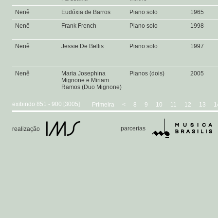
Nenê
Eudóxia de Barros
Piano solo
1965
Nenê
Frank French
Piano solo
1998
Nenê
Jessie De Bellis
Piano solo
1997
Nenê
Maria Josephina
Pianos (dois)
2005
Mignone e Miriam
Ramos (Duo Mignone)
exibindo 851 - 900 [3005]
Primeira
<
8
9
10
11
12
13
1
parcerias
realização