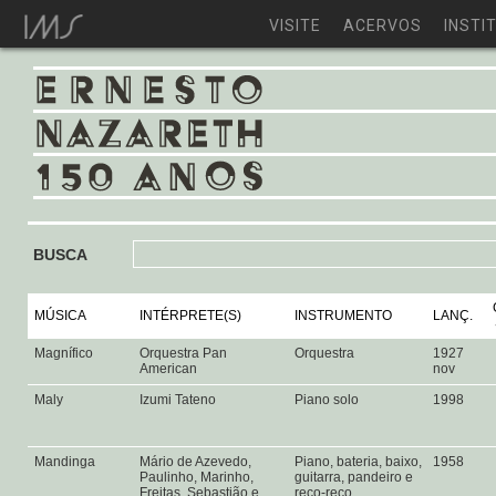
VISITE
ACERVOS
INSTI
BUSCA
MÚSICA
INTÉRPRETE(S)
INSTRUMENTO
LANÇ.
Magnífico
Orquestra Pan
Orquestra
1927
American
nov
Maly
Izumi Tateno
Piano solo
1998
Mandinga
Mário de Azevedo,
Piano, bateria, baixo,
1958
Paulinho, Marinho,
guitarra, pandeiro e
Freitas, Sebastião e
reco-reco