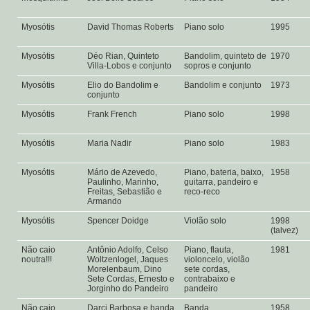
Myosótis
David Thomas Roberts
Piano solo
1995
Myosótis
Déo Rian, Quinteto
Bandolim, quinteto de
1970
Villa-Lobos e conjunto
sopros e conjunto
Myosótis
Elio do Bandolim e
Bandolim e conjunto
1973
conjunto
Myosótis
Frank French
Piano solo
1998
Myosótis
Maria Nadir
Piano solo
1983
Myosótis
Mário de Azevedo,
Piano, bateria, baixo,
1958
Paulinho, Marinho,
guitarra, pandeiro e
Freitas, Sebastião e
reco-reco
Armando
Myosótis
Spencer Doidge
Violão solo
1998
(talvez)
Não caio
Antônio Adolfo, Celso
Piano, flauta,
1981
noutra!!!
Woltzenlogel, Jaques
violoncelo, violão
Morelenbaum, Dino
sete cordas,
Sete Cordas, Ernesto e
contrabaixo e
Jorginho do Pandeiro
pandeiro
Não caio
Darci Barbosa e banda
Banda
1958