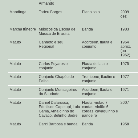
Armando
Mandinga
Tadeu Borges
Piano solo
2009
dez
Marcha fúnebre
Músicos da Escola de
Banda
1983
Música de Brasília
Matuto
Canhoto e seu
Acordeon, flauta e
1964
Regional
conjunto
aprox.
(ou
1962)
Matuto
Carlos Poyares e
Flauta de lata e
1975
conjunto
conjunto
Matuto
Conjunto Chapéu de
Trombone, flautim e
1977
Palha
conjunto
Matuto
Conjunto Mensageiros
Acordeon, flauta e
1971
da Saudade
conjunto
Matuto
Daniel Dalarossa,
Flauta, violão 7
2007
Edmilson Capelupi, Lula
cordas, violão 6
Gama, Arnaldinho do
cordas, cavaquinho e
Cavaco, Betinho Sodré
pandeiro
Matuto
Darci Barbosa e banda
Banda
1958