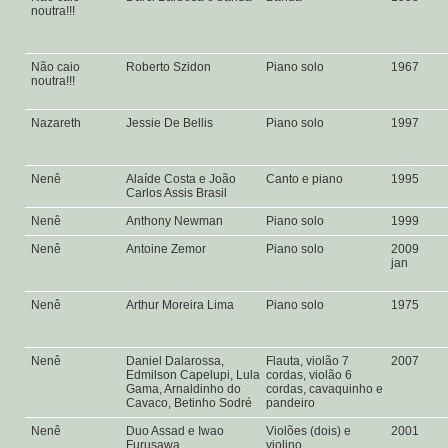
noutra!!!
Não caio
Roberto Szidon
Piano solo
1967
noutra!!!
Nazareth
Jessie De Bellis
Piano solo
1997
Nenê
Alaíde Costa e João
Canto e piano
1995
Carlos Assis Brasil
Nenê
Anthony Newman
Piano solo
1999
Nenê
Antoine Zemor
Piano solo
2009
jan
Nenê
Arthur Moreira Lima
Piano solo
1975
Nenê
Daniel Dalarossa,
Flauta, violão 7
2007
Edmilson Capelupi, Lula
cordas, violão 6
Gama, Arnaldinho do
cordas, cavaquinho e
Cavaco, Betinho Sodré
pandeiro
Nenê
Duo Assad e Iwao
Violões (dois) e
2001
Furusawa
violino