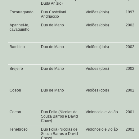
Duda Anízio)
Escorregando
Duo Castellani
Violões (dois)
1997
Andriaccio
Apanhei-te,
Duo de Mano
Violões (dois)
2002
cavaquinho
Bambino
Duo de Mano
Violões (dois)
2002
Brejeiro
Duo de Mano
Violões (dois)
2002
Odeon
Duo de Mano
Violões (dois)
2002
Odeon
Duo Folia (Nicolas de
Violoncelo e violão
2001
Souza Barros e David
Chew)
Tenebroso
Duo Folia (Nicolas de
Violoncelo e violão
2001
Souza Barros e David
Chew)