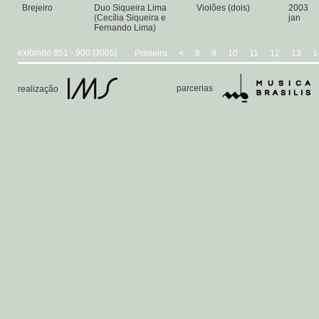
Brejeiro
Duo Siqueira Lima
Violões (dois)
2003
(Cecília Siqueira e
jan
Fernando Lima)
exibindo 851 - 900 [3005]
Primeira
<
8
9
10
11
12
13
1
parcerias
realização