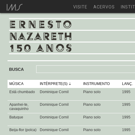
VISITE
ACERVOS
INSTI
BUSCA
MÚSICA
INTÉRPRETE(S)
INSTRUMENTO
LANÇ.
Está chumbado
Dominique Cornil
Piano solo
1995
Apanhei-te,
Dominique Cornil
Piano solo
1995
cavaquinho
Batuque
Dominique Cornil
Piano solo
1995
Beija-flor (polca)
Dominique Cornil
Piano solo
1995