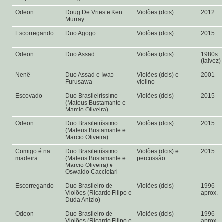
Odeon
Doug De Vries e Ken
Violões (dois)
2012
Murray
Escorregando
Duo Agogo
Violões (dois)
2015
Odeon
Duo Assad
Violões (dois)
1980s
(talvez)
Nenê
Duo Assad e Iwao
Violões (dois) e
2001
Furusawa
violino
Escovado
Duo Brasileiríssimo
Violões (dois)
2015
(Mateus Bustamante e
Marcio Oliveira)
Odeon
Duo Brasileiríssimo
Violões (dois)
2015
(Mateus Bustamante e
Marcio Oliveira)
Comigo é na
Duo Brasileiríssimo
Violões (dois) e
2015
madeira
(Mateus Bustamante e
percussão
Marcio Oliveira) e
Oswaldo Cacciolari
Escorregando
Duo Brasileiro de
Violões (dois)
1996
Violões (Ricardo Filipo e
aprox.
Duda Anízio)
Odeon
Duo Brasileiro de
Violões (dois)
1996
Violões (Ricardo Filipo e
aprox.