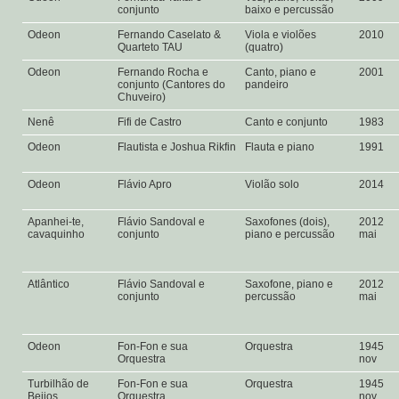
conjunto
baixo e percussão
Odeon
Fernando Caselato &
Viola e violões
2010
Quarteto TAU
(quatro)
Odeon
Fernando Rocha e
Canto, piano e
2001
conjunto (Cantores do
pandeiro
Chuveiro)
Nenê
Fifi de Castro
Canto e conjunto
1983
Odeon
Flautista e Joshua Rikfin
Flauta e piano
1991
Odeon
Flávio Apro
Violão solo
2014
Apanhei-te,
Flávio Sandoval e
Saxofones (dois),
2012
cavaquinho
conjunto
piano e percussão
mai
Atlântico
Flávio Sandoval e
Saxofone, piano e
2012
conjunto
percussão
mai
Odeon
Fon-Fon e sua
Orquestra
1945
Orquestra
nov
Turbilhão de
Fon-Fon e sua
Orquestra
1945
Beijos
Orquestra
nov