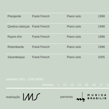
Plangente
Frank French
Piano solo
1998
Quebra-cabeças
Frank French
Piano solo
1998
Rayon d'or
Frank French
Piano solo
1998
Retumbante
Frank French
Piano solo
1998
Sarambeque
Frank French
Piano solo
2005
exibindo 1051 - 1100 [3005]
Primeira
<
12
13
14
15
16
17
1
parcerias
realização