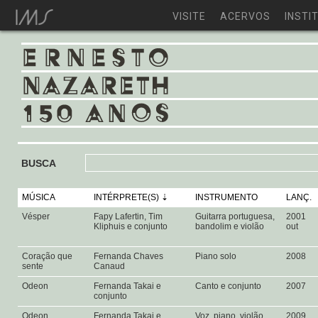
VISITE
ACERVOS
INSTI
BUSCA
MÚSICA
INTÉRPRETE(S)
INSTRUMENTO
LANÇ.
Vésper
Fapy Lafertin, Tim
Guitarra portuguesa,
2001
Kliphuis e conjunto
bandolim e violão
out
Coração que
Fernanda Chaves
Piano solo
2008
sente
Canaud
Odeon
Fernanda Takai e
Canto e conjunto
2007
conjunto
Odeon
Fernanda Takai e
Voz, piano, violão,
2009