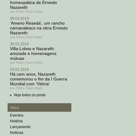
homeopática de Ernesto
Nazareth
por Pedro Paulo Malta
08.03.2019
‘Ameno Resedá’, um rancho
carnavalesco na obra Ernesto
Nazareth
por Pedro Paulo Malta
30.01.2019
Villa-Lobos e Nazareth:
amizade e homenagens
mútuas
por Pedro Paulo Malta
03.01.2019
Há cem anos, Nazareth
comemorou o fim da I Guerra
Mundial com ‘Vitória’
por Pedro Paulo Malta
Veja todos os posts
TAGS
Eventos
História
Lançamento
Notícias