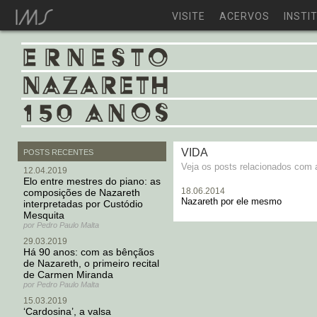
VISITE
ACERVOS
INSTI
VIDA
POSTS RECENTES
Veja os posts relacionados com a
12.04.2019
Elo entre mestres do piano: as
18.06.2014
composições de Nazareth
Nazareth por ele mesmo
interpretadas por Custódio
Mesquita
por Pedro Paulo Malta
29.03.2019
Há 90 anos: com as bênçãos
de Nazareth, o primeiro recital
de Carmen Miranda
por Pedro Paulo Malta
15.03.2019
‘Cardosina’, a valsa